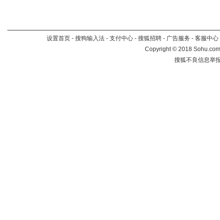
设置首页
-
搜狗输入法
-
支付中心
-
搜狐招聘
-
广告服务
-
客服中心
Copyright
©
2018 Sohu.com 
搜狐不良信息举