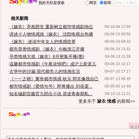
我的天职是搜索
网页
新闻
相关新闻
·
《嫁衣》亮相西安 重新树立都市情感剧地位
09-10-06 12:59
·
讲述小人物情感戏《嫁衣》 沈阳电视台热播
09-09-15 09:50
·
《嫁衣》:述说中年女人的情感世界
09-09-10 09:33
·
都市异类情感剧 《嫁衣》今晚浙江开播
09-08-24 13:31
·
另类情感大戏《嫁衣》8月密集开播(图)
09-08-13 11:38
·
温馨都市情感剧《午夜浓情吧》成沪上新宠儿
09-08-10 10:17
·
古堡中的沙漏:现代都市人的情感生活
09-07-20 17:17
·
《一一之吻》聚焦都市情感 耿乐:郭先像我自己
09-07-13 08:35
·
都市情感剧《爱情句号》即将播出 刘蓓梁...
09-05-05 14:49
·
知名编剧宫藤官九郎出小说 讲述青春期私...
09-10-13 11:21
更多关于
嫁衣 情感
的新闻>>
以上