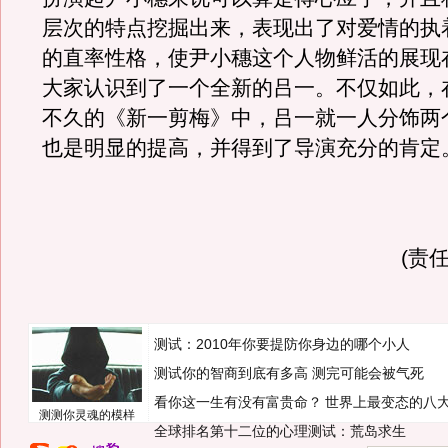
层次的特点挖掘出来，表现出了对爱情的执
的直率性格，使尹小穗这个人物鲜活的展现
大家认识到了一个全新的吕一。不仅如此，
不久的《新一剪梅》中，吕一就一人分饰两
也是明显的提高，并得到了导演充分的肯定
(责任
测试：2010年你要提防你身边的哪个小人
测试你的智商到底有多高 测完可能会被气死
看你这一生有没有富贵命？
世界上最变态的八
测测你灵魂的模样
全球排名第十二位的心理测试：荒岛求生