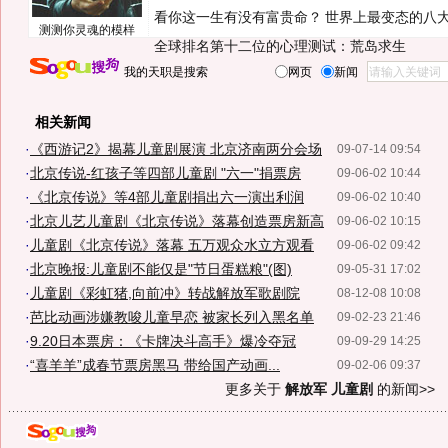
看你这一生有没有富贵命？
世界上最变态的八
测测你灵魂的模样
全球排名第十二位的心理测试：荒岛求生
我的天职是搜索
网页
新闻
相关新闻
·
《西游记2》揭幕儿童剧展演 北京济南两分会场
09-07-14 09:54
·
北京传说-红孩子等四部儿童剧 "六一"捐票房
09-06-02 10:44
·
《北京传说》等4部儿童剧捐出六一演出利润
09-06-02 10:40
·
北京儿艺儿童剧《北京传说》落幕创造票房新高
09-06-02 10:15
·
儿童剧《北京传说》落幕 五万观众水立方观看
09-06-02 09:42
·
北京晚报:儿童剧不能仅是"节日蛋糕粮"(图)
09-05-31 17:02
·
儿童剧《彩虹猪,向前冲》转战解放军歌剧院
08-12-08 10:08
·
芭比动画涉嫌教唆儿童早恋 被家长列入黑名单
09-02-23 21:46
·
9.20日本票房：《卡牌决斗高手》爆冷夺冠
09-09-29 14:25
·
“喜羊羊”成春节票房黑马 带给国产动画...
09-02-06 09:37
更多关于
解放军 儿童剧
的新闻>>