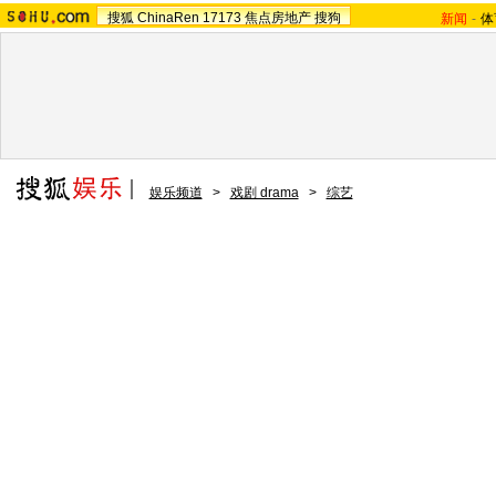
搜狐
ChinaRen
17173
焦点房地产
搜狗
新闻
-
体
娱乐频道
>
戏剧 drama
>
综艺