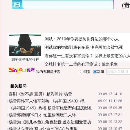
(
测试：2010年你要提防你身边的哪个小人
测试你的智商到底有多高 测完可能会被气死
看你这一生有没有富贵命？
世界上最变态的八
测测你灵魂的模样
全球排名第十二位的心理测试：荒岛求生
我的天职是搜索
网页
新闻
相关新闻
·
喜剧《对不起 宝贝》精彩照片 杨雪
09-09-17 14:18
·
杨雪再饰军人轻车驾熟 《共和国1949》得...
09-09-17 11:26
·
《共和国1949》热播 杨雪军旅造型向国庆献礼
09-09-15 09:35
·
杨雪郭德纲PK口才 忙里偷闲玩二人转
09-09-07 17:21
·
杨雪为《男儿本色》角色配音 首次进棚受赞扬
09-08-19 13:22
·
杨雪从头开始 努力让自己"站"在故事里
09-08-13 10:47