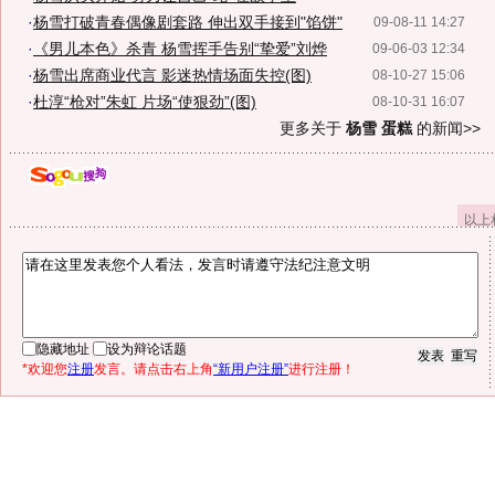
·
杨雪打破青春偶像剧套路 伸出双手接到"馅饼"
09-08-11 14:27
·
《男儿本色》杀青 杨雪挥手告别“挚爱”刘烨
09-06-03 12:34
·
杨雪出席商业代言 影迷热情场面失控(图)
08-10-27 15:06
·
杜淳“枪对”朱虹 片场“使狠劲”(图)
08-10-31 16:07
更多关于
杨雪 蛋糕
的新闻>>
以上
隐藏地址
设为辩论话题
*欢迎您
注册
发言。请点击右上角
“新用户注册”
进行注册！