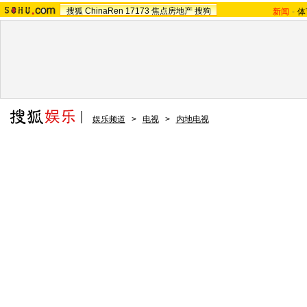
搜狐
ChinaRen
17173
焦点房地产
搜狗
新闻
-
体
娱乐频道
>
电视
>
内地电视