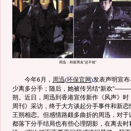
周迅：和新男友“还不错”
今年6月，
周迅
环保官网
发表声明宣布
(
)
少离多分手；随后，她被传另结“新欢”——
朔。近日，周迅到香港宣传新作《风声》时
周刊》采访，终于大方谈起分手事件和新恋
王朔相恋。但感情路颇多曲折的周迅，对于
都落下分手结局也有些心理阴影，在离去时