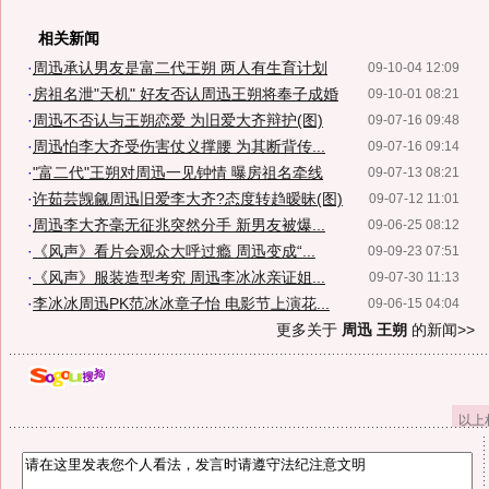
相关新闻
·
周迅承认男友是富二代王朔 两人有生育计划
09-10-04 12:09
·
房祖名泄"天机" 好友否认周迅王朔将奉子成婚
09-10-01 08:21
·
周迅不否认与王朔恋爱 为旧爱大齐辩护(图)
09-07-16 09:48
·
周迅怕李大齐受伤害仗义撑腰 为其断背传...
09-07-16 09:14
·
"富二代"王朔对周迅一见钟情 曝房祖名牵线
09-07-13 08:21
·
许茹芸觊觎周迅旧爱李大齐?态度转趋暧昧(图)
09-07-12 11:01
·
周迅李大齐毫无征兆突然分手 新男友被爆...
09-06-25 08:12
·
《风声》看片会观众大呼过瘾 周迅变成“...
09-09-23 07:51
·
《风声》服装造型考究 周迅李冰冰亲证姐...
09-07-30 11:13
·
李冰冰周迅PK范冰冰章子怡 电影节上演花...
09-06-15 04:04
更多关于
周迅 王朔
的新闻>>
以上