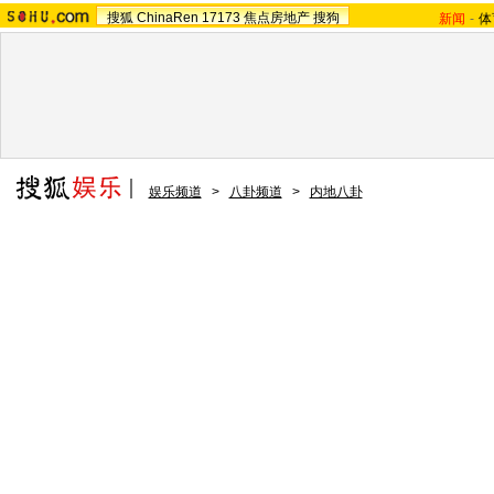
搜狐
ChinaRen
17173
焦点房地产
搜狗
新闻
-
体
娱乐频道
>
八卦频道
>
内地八卦