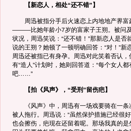
【新恋人，相处“还不错”】
周迅被指分手后火速恋上内地地产界富
———比她年龄小7岁的富家子王朔。被问
状况，周迅笑说：“还不错！”那新恋人是否
说的王朔？她顿了一顿明确回答：“对！”新
周迅还被指已有身孕。周迅对此笑着否认，
有“造人”计划时，她则回答道：“每个女人
吧……”
【拍《风声》，“受刑”留伤疤】
《风声》中，周迅有一场戏要骑在一条
被人拖行。周迅说：“虽然保护措施已经很
也会擦伤，疤现在还留着呢。那场我真的是