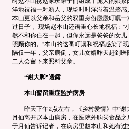
时赵本山携赵家班弟子们组成了庞大的娘家
洋地祝福一对新人，现场时时洋溢着温馨感
本山更以父亲和岳父的双重身份殷殷叮嘱一
过日子”。现场赵本山还语重心长地祝福：“
然不和你住在一起，但你永远是爸爸的女儿
照顾你的。”本山的这番叮嘱和祝福感染了
隔仅一年，父亲病倒，女儿女婿昨天赶到医
二人会留下来照料父亲。
“谢大脚”透露
本山暂留重症监护病房
昨天下午2点左右，《乡村爱情》中“谢大
月仙离开赵本山病房，在医院外购买食品之
于月仙告诉记者，在病房里赵本山和她有过