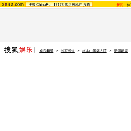
搜狐
ChinaRen
17173
焦点房地产
搜狗
新闻
-
体
娱乐频道
>
独家频道
>
赵本山累病入院
>
新闻动态