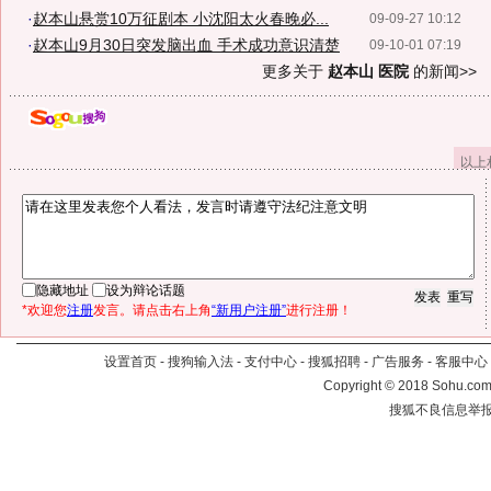
·
赵本山悬赏10万征剧本 小沈阳太火春晚必...
09-09-27 10:12
·
赵本山9月30日突发脑出血 手术成功意识清楚
09-10-01 07:19
更多关于
赵本山 医院
的新闻>>
以上
隐藏地址
设为辩论话题
*欢迎您
注册
发言。请点击右上角
“新用户注册”
进行注册！
设置首页
-
搜狗输入法
-
支付中心
-
搜狐招聘
-
广告服务
-
客服中心
Copyright
©
2018 Sohu.com 
搜狐不良信息举