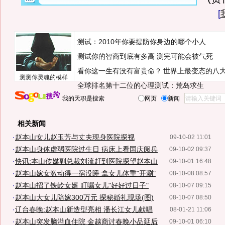
[
测试：2010年你要提防你身边的哪个小人
测试你的智商到底有多高 测完可能会被气死
看你这一生有没有富贵命？
世界上最变态的八
测测你灵魂的模样
全球排名第十二位的心理测试：荒岛求生
我的天职是搜索
网页
新闻
相关新闻
·
赵本山女儿赵玉芳与丈夫现身医院探视
09-10-02 11:01
·
赵本山身体虚弱医院过生日 病床上看国庆阅兵
09-10-02 09:37
·
快讯:本山传媒副总裁刘流赶到医院探望赵本山
09-10-01 16:48
·
赵本山嫁女激动得一宿没睡 拿女儿体重"开涮"
08-10-08 08:57
·
赵本山招了铁岭女婿 叮嘱女儿"好好过日子"
08-10-07 09:15
·
赵本山大女儿陪嫁300万元 探秘婚礼现场(图)
08-10-07 08:50
·
辽台春晚:赵本山新造型亮相 潘长江女儿献唱
08-01-21 11:06
·
赵本山突发脑溢血住院 金越商讨春晚小品延后
09-10-01 06:10