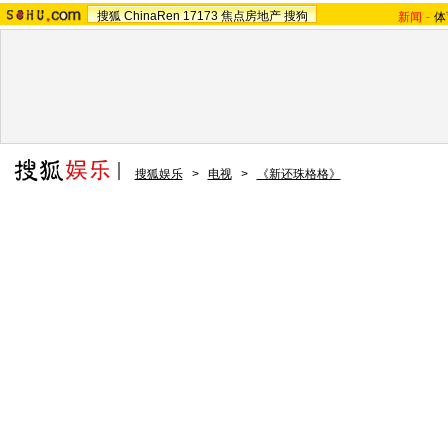
搜狐
ChinaRen
17173
焦点房地产
搜狗
新闻
-
体
搜狐娱乐
>
电视
>
《新还珠格格》