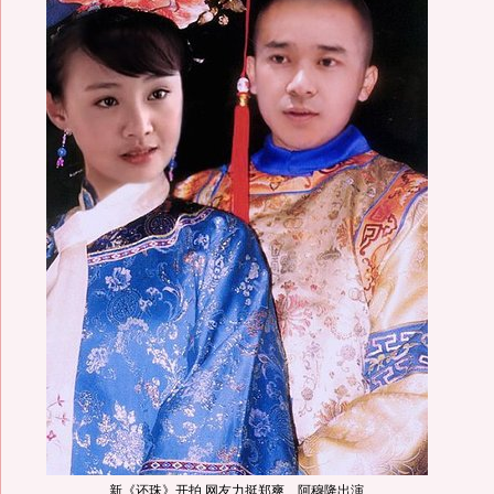
新《还珠》开拍 网友力挺郑爽、阿穆隆出演