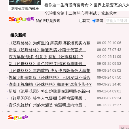
看你这一生有没有富贵命？
世界上最变态的八
测测你灵魂的模样
全球排名第十二位的心理测试：荒岛求生
我的天职是搜索
网页
新闻
相关新闻
·
《还珠格格》为何重拍 舞美师博客爆真实内幕
09-09-29 10:06
·
新版《还珠格格》惨遭恶搞 小燕子代言虎...
09-09-27 07:43
·
东方早报:钱多,创意少,翻拍《还珠格格》?
09-09-25 11:09
·
新《还珠格格》角色猜想 刘惜君俞灏明最...
09-09-25 09:52
·
《还珠格格》年内重拍 快女快男版角色大猜想
09-09-24 08:02
·
郭敬明拒演新版《还珠格格》 只因发型不适合
09-09-24 07:50
·
湖南卫视翻拍《还珠格格》郑爽有望演小燕子?
09-09-23 14:40
·
新版《流星花园》将出炉魏晨俞灏明跻身新F4
09-02-04 09:01
·
《红星闪闪》签售人气爆棚 苏醒俞灏明想...
09-08-02 09:24
·
音乐先锋榜广州盛大颁奖 俞灏明成内地最...
08-12-22 15:27