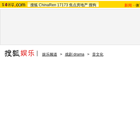
搜狐
ChinaRen
17173
焦点房地产
搜狗
新闻
-
体
娱乐频道
>
戏剧 drama
>
音文化