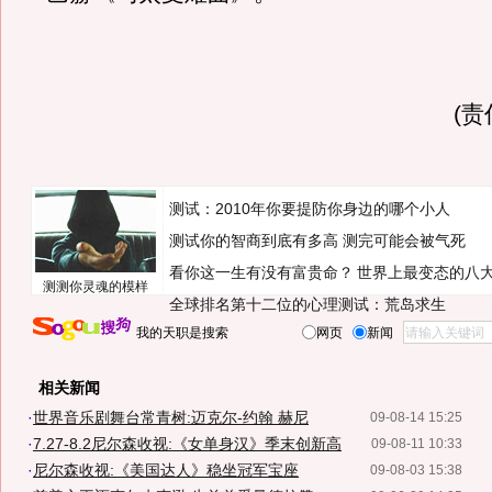
(
测试：2010年你要提防你身边的哪个小人
测试你的智商到底有多高 测完可能会被气死
看你这一生有没有富贵命？
世界上最变态的八
测测你灵魂的模样
全球排名第十二位的心理测试：荒岛求生
我的天职是搜索
网页
新闻
相关新闻
·
世界音乐剧舞台常青树:迈克尔-约翰 赫尼
09-08-14 15:25
·
7.27-8.2尼尔森收视:《女单身汉》季末创新高
09-08-11 10:33
·
尼尔森收视:《美国达人》稳坐冠军宝座
09-08-03 15:38