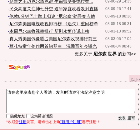
·
慈善之王迈克尔杰克逊 生前曾受曼德拉赞...
09-06-29 14:35
·
民众高度关注神七升空 逾半家庭收看发射直播
08-09-26 17:41
·
伦敦8分钟巴士踏上归途 "尼尔森"勋爵奏吉他
08-09-18 08:36
·
尼尔森美国电视收视排行榜 《迷失》重回榜单
08-05-18 09:31
·
本周尼尔森收视率排行 新剧永恒传说上榜
08-03-13 09:52
·
真人秀美国偶像霸占美国尼尔森收视排行前三
08-03-06 17:04
·
莫扎特童年创作两首钢琴曲 沉睡百年今曝光
09-08-04 08:43
更多关于
尼尔森 世界
的新闻>>
以上
隐藏地址
设为辩论话题
*欢迎您
注册
发言。请点击右上角
“新用户注册”
进行注册！