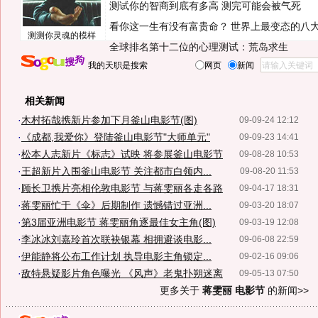
测试你的智商到底有多高 测完可能会被气死
看你这一生有没有富贵命？
世界上最变态的八
测测你灵魂的模样
全球排名第十二位的心理测试：荒岛求生
我的天职是搜索
网页
新闻
相关新闻
·
木村拓哉携新片参加下月釜山电影节(图)
09-09-24 12:12
·
《成都,我爱你》登陆釜山电影节"大师单元"
09-09-23 14:41
·
松本人志新片《标志》试映 将参展釜山电影节
09-08-28 10:53
·
王超新片入围釜山电影节 关注都市白领内...
09-08-20 11:53
·
顾长卫携片亮相伦敦电影节 与蒋雯丽各走各路
09-04-17 18:31
·
蒋雯丽忙于《伞》后期制作 遗憾错过亚洲...
09-03-20 18:07
·
第3届亚洲电影节 蒋雯丽角逐最佳女主角(图)
09-03-19 12:08
·
李冰冰刘嘉玲首次联袂银幕 相拥避谈电影...
09-06-08 22:59
·
伊能静将公布工作计划 执导电影主角锁定...
09-02-16 09:06
·
敌特悬疑影片角色曝光 《风声》老鬼扑朔迷离
09-05-13 07:50
更多关于
蒋雯丽 电影节
的新闻>>