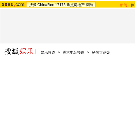
搜狐
ChinaRen
17173
焦点房地产
搜狗
新闻
-
体
娱乐频道
>
香港电影频道
>
秘闻大踢爆