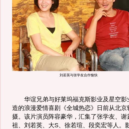
刘若英与张学友合作愉快
华谊兄弟与好莱坞福克斯影业及星空影
造的浪漫爱情喜剧《全城热恋》日前从北京
摄。该片演员阵容豪华，汇集了张学友、谢
祖、刘若英、大S、徐若瑄、段奕宏等人。