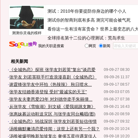
测试：2010年你要提防你身边的哪个小人
测试你的智商到底有多高 测完可能会被气死
看你这一生有没有富贵命？
世界上最变态的八
测测你灵魂的模样
全球排名第十二位的心理测试：荒岛求生
我的天职是搜索
网页
新闻
相关新闻
·
《全城热恋》探班 张学友刘若英"复出"谈恋爱
09-09-27 08:30
·
张学友 刘若英联手打造浪漫喜剧《全城热恋》
09-09-26 11:37
·
谢霆锋张学友中环拍《热辣辣》 秋日喷水...
09-09-17 08:57
·
张学友结婚香港登报 受封"最诚实的天王"
09-09-03 07:05
·
张学友夫妻恩爱23年 对刘德华牵手朱丽倩...
09-08-27 07:38
·
从张学友《雪狼湖》到文硕《爱我就跳支舞》
09-08-21 16:43
·
张惠妹募运动鞋送灾区 与张学友同台飚唱(图)
09-08-20 08:59
·
《全城热恋》转战深圳 张学友刘若英短信传情
09-09-27 09:32
·
汤唯幽默撇清恋爱传闻：这世上还有另一个我？
09-09-20 10:24
·
汤唯被爆明晚新加坡复出 奢侈五星待遇宠佳人
09-09-18 10:20