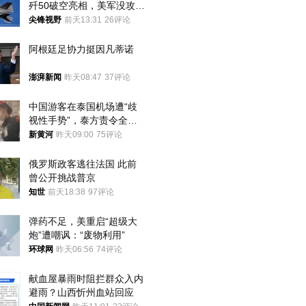
歼50破空亮相，美军没攻克
的技术被拿下
尖锋视野
前天13:31
26评论
阿根廷足协力挺因凡蒂诺
澎湃新闻
昨天08:47
37评论
中国游客在泰国机场遭“歧
视性手势”，泰方责令全面
调查，对责任人采取最严厉
新黄河
昨天09:00
75评论
处分
俄罗斯政客逃往法国 此前
曾公开挑战普京
知世
前天18:38
97评论
弹药不足，美重启“超级大
炮”遭嘲讽：“废物利用”
环球网
昨天06:56
74评论
献血屋暴雨时阻拦群众入内
避雨？山西忻州血站回应