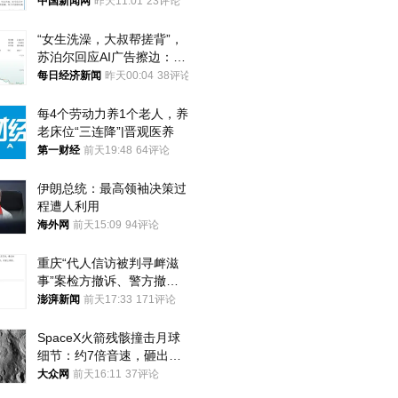
中国新闻网
昨天11:01
23评论
“女生洗澡，大叔帮搓背”，
苏泊尔回应AI广告擦边：视
频全下架，已强化内容管理
每日经济新闻
昨天00:04
38评论
与审核
每4个劳动力养1个老人，养
老床位“三连降”|晋观医养
第一财经
前天19:48
64评论
伊朗总统：最高领袖决策过
程遭人利用
海外网
前天15:09
94评论
重庆“代人信访被判寻衅滋
事”案检方撤诉、警方撤
案，两被告人获国赔
澎湃新闻
前天17:33
171评论
SpaceX火箭残骸撞击月球
细节：约7倍音速，砸出直
径约30米撞击坑
大众网
前天16:11
37评论