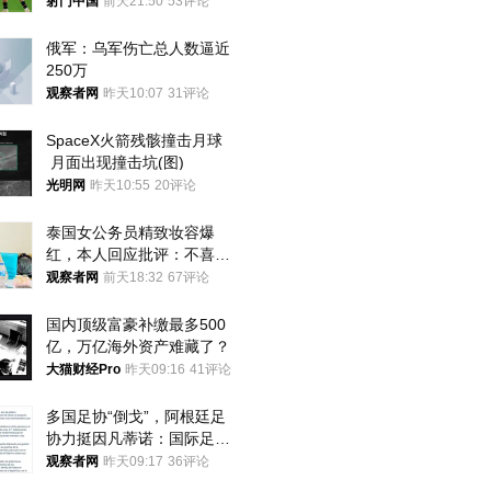
将战河床
射门中国
前天21:50
53评论
俄军：乌军伤亡总人数逼近
250万
观察者网
昨天10:07
31评论
SpaceX火箭残骸撞击月球
 月面出现撞击坑(图)
光明网
昨天10:55
20评论
泰国女公务员精致妆容爆
红，本人回应批评：不喜欢
就别看
观察者网
前天18:32
67评论
国内顶级富豪补缴最多500
亿，万亿海外资产难藏了？
大猫财经Pro
昨天09:16
41评论
多国足协“倒戈”，阿根廷足
协力挺因凡蒂诺：国际足联
今后应继续在其领导下前行
观察者网
昨天09:17
36评论