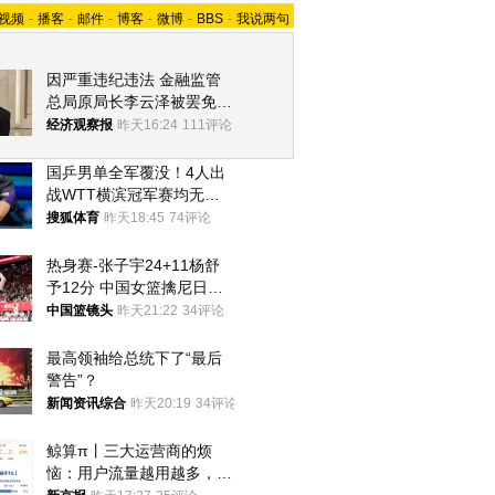
视频
-
播客
-
邮件
-
博客
-
微博
-
BBS
-
我说两句
因严重违纪违法 金融监管
总局原局长李云泽被罢免全
国人大代表
经济观察报
昨天16:24
111评论
国乒男单全军覆没！4人出
战WTT横滨冠军赛均无缘
八强
搜狐体育
昨天18:45
74评论
热身赛-张子宇24+11杨舒
予12分 中国女篮擒尼日利
亚
中国篮镜头
昨天21:22
34评论
最高领袖给总统下了“最后
警告”？
新闻资讯综合
昨天20:19
34评论
鲸算π丨三大运营商的烦
恼：用户流量越用越多，收