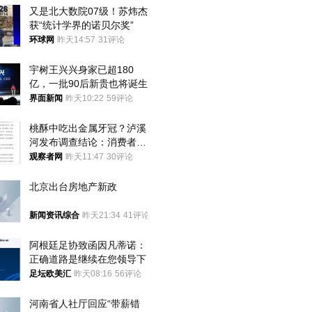
又是北大数院07级！苏炜杰
获“统计学界的诺贝尔奖”
环球网
昨天14:57
31评论
宇树王兴兴身家已超180
亿，一批90后新贵也将诞生
界面新闻
昨天10:22
59评论
桃酥中吃出金属牙冠？泸溪
河发布调查结论：消费者已
澄清，所发视频情况不属实
观察者网
昨天11:47
30评论
北京出台房地产新政
新闻资讯综合
昨天21:34
41评论
阿根廷足协致函因凡蒂诺：
正确道路是继续在您领导下
足坛欧美汇
昨天08:16
56评论
河南省人社厅回应“带薪错