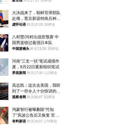
入却越来越少
新京报
昨天17:27
35评论
大决战来了，朝鲜导弹部队
赴俄，普京新设特殊兵种，
76岁老将扛旗
虚怀论语
昨天10:28
26评论
八村塁/河村出战世预赛 中
国男篮错过最强日本队
中国篮镜头
昨天13:58
30评论
河南“三支一扶”笔试成绩作
废，8月22日重新组织笔试
界面新闻
昨天17:30
113评论
高志凯：这次去美国，我听
到了一些令人十分惊讶的消
息
观察者网
昨天08:47
52评论
鸿蒙智行被曝删除“竹知
了”风波公告后又恢复 官媒
曾力挺：劝华为要大度的，
有料新语
昨天16:07
174评论
你们适不适合？