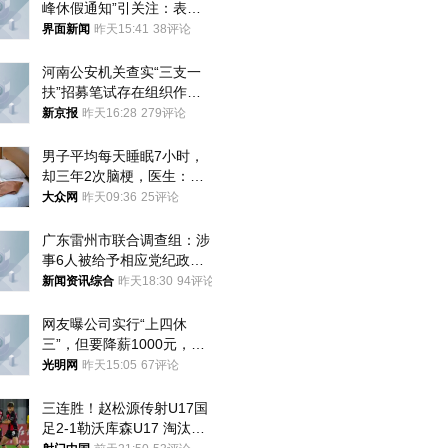
峰休假通知”引关注：表述
不够准确，待修改后印发
界面新闻
昨天15:41
38评论
河南公安机关查实“三支一
扶”招募笔试存在组织作弊
犯罪行为
新京报
昨天16:28
279评论
男子平均每天睡眠7小时，
却三年2次脑梗，医生：这
样睡觉更伤身
大众网
昨天09:36
25评论
广东雷州市联合调查组：涉
事6人被给予相应党纪政务
处分和组织处理
新闻资讯综合
昨天18:30
94评论
网友曝公司实行“上四休
三”，但要降薪1000元，不
接受只能辞职
光明网
昨天15:05
67评论
三连胜！赵松源传射U17国
足2-1勒沃库森U17 淘汰赛