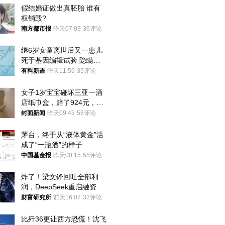
假结婚证做出真胚胎 谁有
权销毁?
南方都市报
昨天07:03
36评论
继6岁女童离世后又一患儿
死于基因编辑试验 隐瞒一
年才对外披露
有料新语
昨天11:59
35评论
女子1岁宝宝碰坏三亚一酒
店纸巾盒，赔了924元，发
帖吐槽后酒店退还一半的
封面新闻
昨天09:43
58评论
钱，当地市监局回应
茅台，终于从“液体黄金”活
成了“一瓶酒”的样子
中国基金报
昨天00:15
55评论
炸了！梁文锋回吐全部利
润，DeepSeek重启融资
财富研究所
前天16:07
32评论
比歼36更让西方恐慌！沈飞