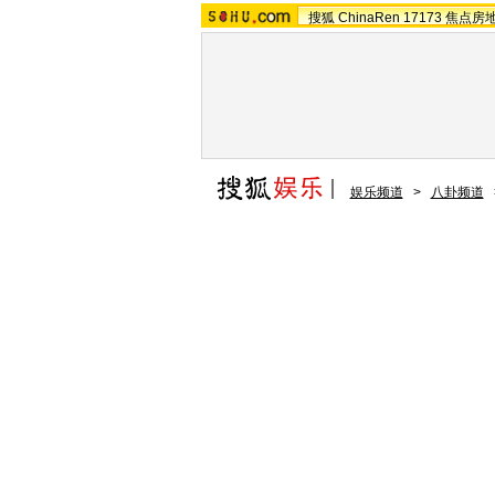
搜狐
ChinaRen
17173
焦点房
娱乐频道
>
八卦频道