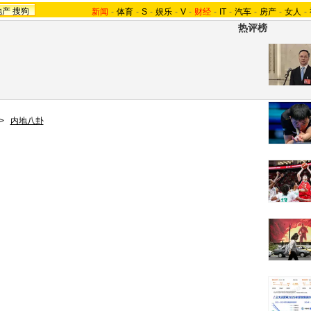
地产
搜狗
新闻
-
体育
-
S
-
娱乐
-
V
-
财经
-
IT
-
汽车
-
房产
-
女人
-
热评榜
>
内地八卦