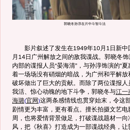
郭晓冬孙淳在片中斗智斗法
影片叙述了发生在1949年10月1日新中
月14日广州解放之间的敌我谍战。郭晓冬饰
内部的谍报人员“晏海清”，与孙淳饰演的“夏
着一场场没有硝烟的暗战，为广州和平解放
破坏做出了巨大的贡献。而除了两位谍报人
我活、惊心动魄的地下斗争，郭晓冬与
江一
海璐
官网
这两条感情线也贯穿始末，令这
(
)
剧情更为丰富，更有看点。擅长拍摄文艺电
周，也将爱情背景做足，打破谍战题材一向
风，把《秋喜》打造成为一部谍战经典，让