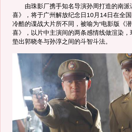
由珠影厂携手知名导演孙周打造的南派
喜》，将于广州解放纪念日10月14日在全
冷酷的谍战大片所不同，被喻为“电影版《潜
喜》，以片中主演间的两条感情线做渲染，
垫出郭晓冬与孙淳之间的斗智斗法。