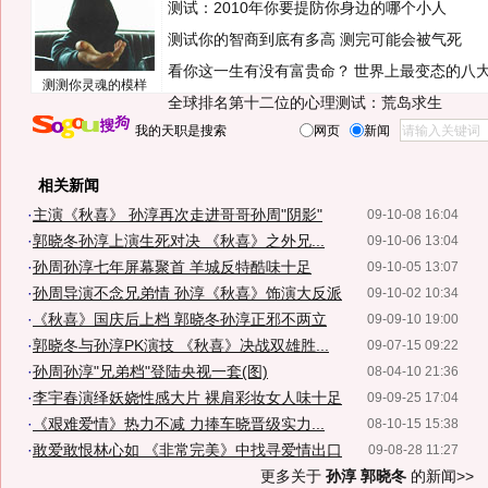
测试：2010年你要提防你身边的哪个小人
测试你的智商到底有多高 测完可能会被气死
看你这一生有没有富贵命？
世界上最变态的八
测测你灵魂的模样
全球排名第十二位的心理测试：荒岛求生
我的天职是搜索
网页
新闻
相关新闻
·
主演《秋喜》 孙淳再次走进哥哥孙周"阴影"
09-10-08 16:04
·
郭晓冬孙淳上演生死对决 《秋喜》之外兄...
09-10-06 13:04
·
孙周孙淳七年屏幕聚首 羊城反特酷味十足
09-10-05 13:07
·
孙周导演不念兄弟情 孙淳《秋喜》饰演大反派
09-10-02 10:34
·
《秋喜》国庆后上档 郭晓冬孙淳正邪不两立
09-09-10 19:00
·
郭晓冬与孙淳PK演技 《秋喜》决战双雄胜...
09-07-15 09:22
·
孙周孙淳"兄弟档"登陆央视一套(图)
08-04-10 21:36
·
李宇春演绎妖娆性感大片 裸肩彩妆女人味十足
09-09-25 17:04
·
《艰难爱情》热力不减 力捧车晓晋级实力...
08-10-15 15:38
·
敢爱敢恨林心如 《非常完美》中找寻爱情出口
09-08-28 11:27
更多关于
孙淳 郭晓冬
的新闻>>