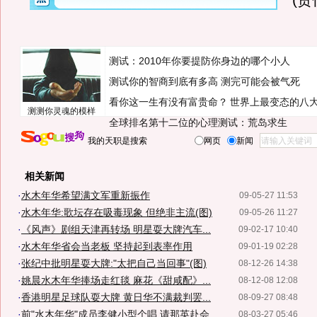
(
测试：2010年你要提防你身边的哪个小人
测试你的智商到底有多高 测完可能会被气死
看你这一生有没有富贵命？
世界上最变态的八
测测你灵魂的模样
全球排名第十二位的心理测试：荒岛求生
我的天职是搜索
网页
新闻
相关新闻
·
水木年华希望满文军重新振作
09-05-27 11:53
·
水木年华:歌坛存在吸毒现象 但绝非主流(图)
09-05-26 11:27
·
《风声》剧组天津再转场 明星耍大牌汽车...
09-02-17 10:40
·
水木年华省会当老板 坚持起到表率作用
09-01-19 02:28
·
张纪中批明星耍大牌:"太把自己当回事"(图)
08-12-26 14:38
·
姚晨水木年华捧场走红毯 麻花《甜咸配》...
08-12-08 12:08
·
香港明星足球队耍大牌 黄日华不满裁判罢...
08-09-27 08:48
·
前"水木年华"成员李健小型个唱 请那英赴会
08-03-27 05:46