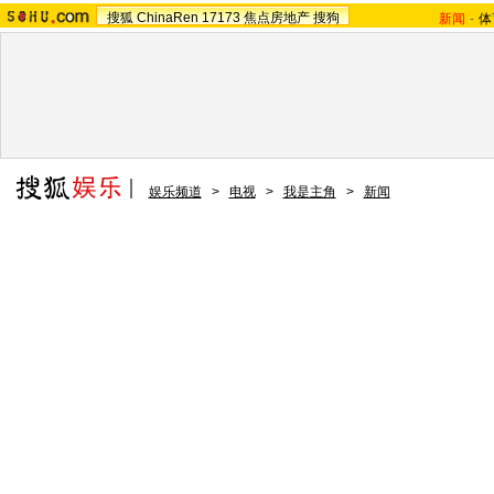
搜狐
ChinaRen
17173
焦点房地产
搜狗
新闻
-
体
娱乐频道
>
电视
>
我是主角
>
新闻