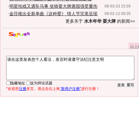
·
明星拍戏又遇坠马事 坐骑耍大牌唐国强受重伤
08-03-23 15:59
·
金莎推出全新单曲《这种爱》 情人节完美呈现
09-02-12 09:35
更多关于
水木年华 耍大牌
的新闻>>
以上
隐藏地址
设为辩论话题
*欢迎您
注册
发言。请点击右上角
“新用户注册”
进行注册！