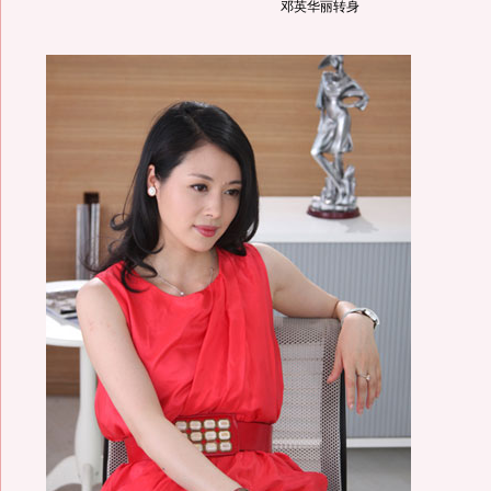
邓英华丽转身