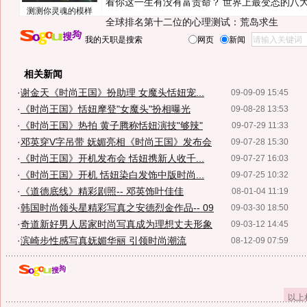
看你这一生有没有富贵命？
世界上最变态的八
测测你灵魂的模样
全球排名第十二位的心理测试：荒岛求生
我的天职是搜索
网页
新闻
相关新闻
·
谢金天《时尚王国》扮助理 女魔头恬妞宠...
09-09-09 15:45
·
《时尚王国》恬妞摩登"女魔头"扮相曝光
09-08-28 13:53
·
《时尚王国》热拍 黄子腾称恬妞演技"够辣"
09-07-29 11:33
·
邓英穿V字吊带 妩媚亮相《时尚王国》发布会
09-07-28 15:30
·
《时尚王国》开机发布会 恬妞携新人收千...
09-07-27 16:03
·
《时尚王国》开机 恬妞染白发饰中版时尚...
09-07-25 10:32
·
《道德底线》精彩剧照-- 邓英饰叶佳佳
08-01-04 11:19
·
韩国时尚领头星精彩写真之安德烈金作品-- 09
09-03-30 18:50
·
奇道新好男人居家时尚写真成为理想丈夫形象
09-03-12 14:45
·
滨崎步性感写真妩媚华丽 引领时尚潮流
08-12-09 07:59
以上