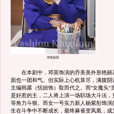
邓英剧照
在本剧中，邓英饰演的乔美美外形艳丽
面也一团和气。但实际上心机算尽，满腹阴
主编韩露（恬妞饰）取而代之。而“女魔头”
是好惹的主，二人将上演一场职场大斗法，
等角力斗狠。而女一号实力新人杨紫彤饰演
生在斗争中不断成长，最终麻雀变凤凰，成