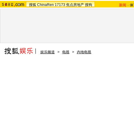
搜狐
ChinaRen
17173
焦点房地产
搜狗
新闻
-
体
娱乐频道
>
电视
>
内地电视