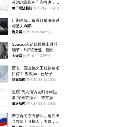
苏泊尔回应AI广告擦边：视
频全下架，已强化内容管理
每日经济新闻
19小时前
38评论
与审核
伊朗总统：最高领袖决策过
程遭人利用
海外网
昨天15:09
94评论
SpaceX火箭残骸撞击月球
细节：约7倍音速，砸出直
径约30米撞击坑
大众网
昨天16:11
37评论
西安一国企拖欠工程款致项
目停工 财政局：已给予处
分，正督促整改
封面新闻
昨天10:38
155评论
重庆“代人信访被判寻衅滋
事”案检方撤诉、警方撤
案，两被告人获国赔
澎湃新闻
昨天17:33
171评论
普京再向东方借兵，这次出
兵数量十分惊人，美媒：俄