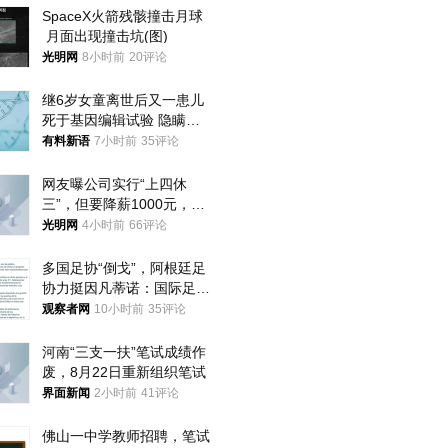
SpaceX火箭残骸撞击月球
 月面出现撞击坑(图)
光明网
8小时前
20评论
继6岁女童离世后又一患儿
死于基因编辑试验 隐瞒一
年才对外披露
有料新语
7小时前
35评论
网友曝公司实行“上四休
三”，但要降薪1000元，不
接受只能辞职
光明网
4小时前
66评论
多国足协“倒戈”，阿根廷足
协力挺因凡蒂诺：国际足联
今后应继续在其领导下前行
观察者网
10小时前
35评论
河南“三支一扶”笔试成绩作
废，8月22日重新组织笔试
界面新闻
2小时前
41评论
佛山一中学教师招聘，笔试