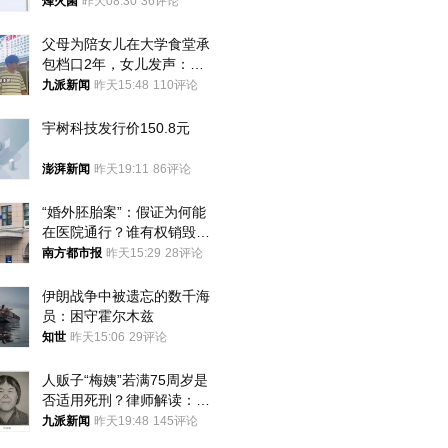
朝要动真格？
烽火菌
昨天08:30
36评论
父母为陪女儿在大学食堂承
包档口2年，女儿发声：初
衷是为了陪伴，毕业后将不
九派新闻
昨天15:48
110评论
再营业
宇树科技发行价150.8元
澎湃新闻
昨天19:11
86评论
“婚外胚胎案”：假证为何能
在医院通行？谁有权销毁胚
胎？
南方都市报
昨天15:29
28评论
伊朗战争中被遗忘的数千海
员：困守霍尔木兹
知世
昨天15:06
29评论
人贩子“梅姨”若满75周岁是
否适用死刑？律师解读：很
大概率不会被判处死刑
九派新闻
昨天19:48
145评论