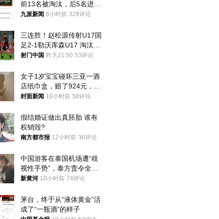
前13名被淘汰，后5名进体
检，被疑萝卜岗，官方通
九派新闻
6小时前
329评论
报：已叫停
三连胜！赵松源传射U17国
足2-1勒沃库森U17 淘汰赛
将战河床
射门中国
昨天21:50
53评论
女子1岁宝宝碰坏三亚一酒
店纸巾盒，赔了924元，发
帖吐槽后酒店退还一半的
封面新闻
10小时前
58评论
钱，当地市监局回应
假结婚证做出真胚胎 谁有
权销毁?
南方都市报
12小时前
36评论
中国游客在泰国机场遭“歧
视性手势”，泰方责令全面
调查，对责任人采取最严厉
新黄河
10小时前
74评论
处分
茅台，终于从“液体黄金”活
成了“一瓶酒”的样子