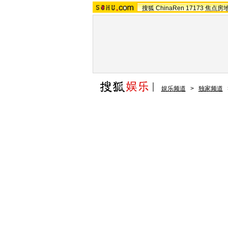
搜狐
ChinaRen
17173
焦点房
娱乐频道
>
独家频道