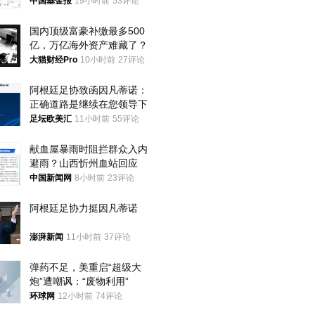
中国基金报
19小时前
53评论
国内顶级富豪补缴最多500
亿，万亿海外资产难藏了？
大猫财经Pro
10小时前
27评论
阿根廷足协致函因凡蒂诺：
正确道路是继续在您领导下
足坛欧美汇
11小时前
55评论
献血屋暴雨时阻拦群众入内
避雨？山西忻州血站回应
中国新闻网
8小时前
23评论
阿根廷足协力挺因凡蒂诺
澎湃新闻
11小时前
37评论
弹药不足，美重启“超级大
炮”遭嘲讽：“废物利用”
环球网
12小时前
74评论