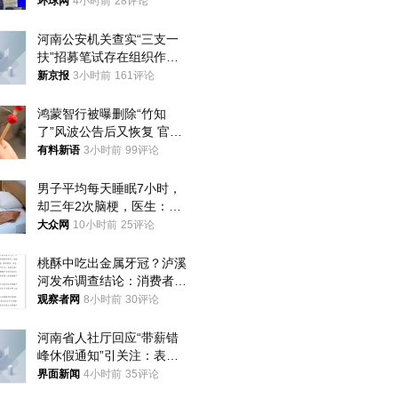
环球网
4小时前
28评论
河南公安机关查实“三支一
扶”招募笔试存在组织作弊
犯罪行为
新京报
3小时前
161评论
鸿蒙智行被曝删除“竹知
了”风波公告后又恢复 官媒
曾力挺：劝华为要大度的，
有料新语
3小时前
99评论
你们适不适合？
男子平均每天睡眠7小时，
却三年2次脑梗，医生：这
样睡觉更伤身
大众网
10小时前
25评论
桃酥中吃出金属牙冠？泸溪
河发布调查结论：消费者已
澄清，所发视频情况不属实
观察者网
8小时前
30评论
河南省人社厅回应“带薪错
峰休假通知”引关注：表述
不够准确，待修改后印发
界面新闻
4小时前
35评论