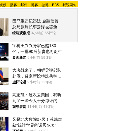
视频
-
播客
-
邮件
-
博客
-
微博
-
BBS
-
我说两句
因严重违纪违法 金融监管
总局原局长李云泽被罢免全
国人大代表
经济观察报
3小时前
65评论
宇树王兴兴身家已超180
亿，一批90后新贵也将诞生
界面新闻
9小时前
59评论
大决战来了，朝鲜导弹部队
赴俄，普京新设特殊兵种，
76岁老将扛旗
虚怀论语
9小时前
22评论
高志凯：这次去美国，我听
到了一些令人十分惊讶的消
息
观察者网
11小时前
41评论
又是北大数院07级！苏炜杰
获“统计学界的诺贝尔奖”