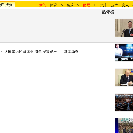
地产
搜狗
新闻
-
体育
-
S
-
娱乐
-
V
-
财经
-
IT
-
汽车
-
房产
-
女人
-
热评榜
>
大国星记忆 建国60周年 搜狐娱乐
>
新闻动态