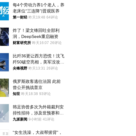
每4个劳动力养1个老人，养
老床位“三连降”|晋观医养
第一财经
昨天19:48
64评论
炸了！梁文锋回吐全部利
润，DeepSeek重启融资
财富研究所
昨天16:07
26评论
比歼36更让西方恐慌！沈飞
歼50破空亮相，美军没攻克
的技术被拿下
尖锋视野
昨天13:31
26评论
俄罗斯政客逃往法国 此前
曾公开挑战普京
知世
昨天18:38
93评论
韩足协曾多次为外籍裁判安
排性招待，涉及世预赛和奥
预赛，韩足协回应
九派新闻
9小时前
41评论
“女生洗澡，大叔帮搓背”，