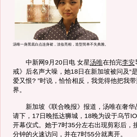
汤唯一身黑底白点连身裙，淡妆亮相，造型简单不失典雅。
中新网9月20日电 女星
汤唯
在拍完
李安
戒》后名声大噪，她18日在新加坡被问及“
爱又恨? ”时说，恰恰相反，我觉得他把我
界。
新加坡《联合晚报》报道，汤唯在奢华品牌
请下，17日晚抵达狮城，18晚为设于乌节I
开幕仪式。她于7时35分左右出现剪彩后，
分钟的火速访问，并在7时55分就离开。