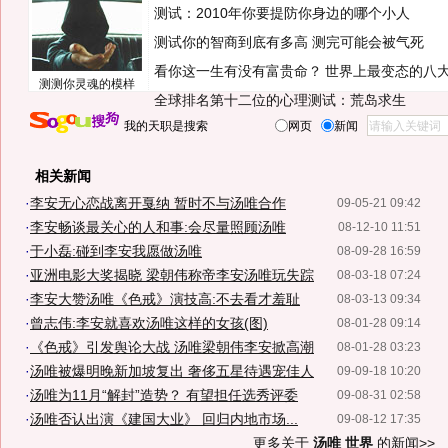
测试：2010年你要提防你身边的哪个小人
测试你的智商到底有多高 测完可能会被气死
看你这一生有没有富贵命？
世界上最变态的八
测测你灵魂的模样
全球排名第十二位的心理测试：荒岛求生
我的天职是搜索
网页
新闻
相关新闻
·
李安无心恋战离开戛纳 暂时不与汤唯合作
09-05-21 09:42
·
李安畅谈最关心的人和事:会尽量照顾汤唯
08-12-10 11:51
·
于小磊:碰到李安我愿做汤唯
08-09-28 16:59
·
亚洲电影大奖揭晓 梁朝伟称帝李安汤唯玩失踪
08-03-18 07:24
·
李安大赞汤唯《色戒》演技高:不去看才羞耻
08-03-13 09:34
·
曾志伟:李安就喜欢汤唯这样的女孩(图)
08-01-28 09:14
·
《色戒》引发舆论大战 汤唯梁朝伟李安掀高潮
08-01-28 03:23
·
汤唯被爆明晚新加坡复出 奢侈五星待遇宠佳人
09-09-18 10:20
·
汤唯为11月“解封”造势？ 有望担任选秀评委
09-08-31 02:58
·
汤唯否认出演《建国大业》 回归内地市场...
09-08-12 17:35
更多关于
汤唯 世界
的新闻>>