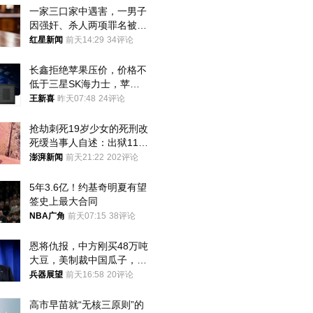
一家三口家中遇害，一男子
因强奸、杀人两项罪名被判
死缓 最高检介入后改判无
红星新闻
前天14:29
34评论
罪
长鑫拒绝苹果压价，价格不
低于三星SK海力士，苹果
失去了议价权
王新喜
昨天07:48
24评论
抢劫刺死19岁少女的死刑改
死缓当事人自述：出狱11年
间始终刻意躲避被害人家属
澎湃新闻
前天21:22
202评论
5年3.6亿！约基奇明夏有望
签史上最大合同
NBA广角
前天07:15
38评论
恩将仇报，中方刚买48万吨
大豆，美制裁中国瓜子，布
林肯措辞变了
兵器展望
前天16:58
20评论
高市早苗就“无核三原则”的