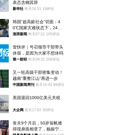
表态含糊其辞
新华社
昨天16:51
19评论
韩国“超高龄社会”切面：4
0℃国家灾难状态下，2400
名首尔老人还在巷子里收废
澎湃新闻
昨天07:21
105评论
纸
壹快评｜号召领导干部带头
休假，是因为大家不想休吗
第一财经
昨天09:32
206评论
又一轮高级干部密集变动！
越南“重整江山”再进一步
中国新闻周刊
前天16:43
89评论
美国退回1000亿美元关税
大众网
前天17:02
30评论
丧夫9个月后，50岁翁帆难
得现身面相变了，杨振宁终