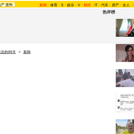
地产
搜狗
新闻
-
体育
-
S
-
娱乐
-
V
-
财经
-
IT
-
汽车
-
房产
-
女人
-
热评榜
最后的99天
>
新闻