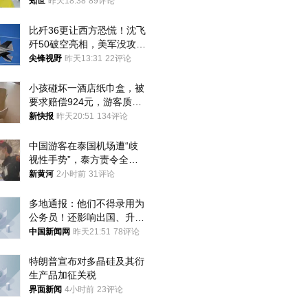
知世
昨天18:38
89评论
比歼36更让西方恐慌！沈飞
歼50破空亮相，美军没攻克
的技术被拿下
尖锋视野
昨天13:31
22评论
小孩碰坏一酒店纸巾盒，被
要求赔偿924元，游客质疑
酒店房客物品超高标价，市
新快报
昨天20:51
134评论
监部门：不违规
中国游客在泰国机场遭“歧
视性手势”，泰方责令全面
调查，对责任人采取最严厉
新黄河
2小时前
31评论
处分
多地通报：他们不得录用为
公务员！还影响出国、升
学……
中国新闻网
昨天21:51
78评论
特朗普宣布对多晶硅及其衍
生产品加征关税
界面新闻
4小时前
23评论