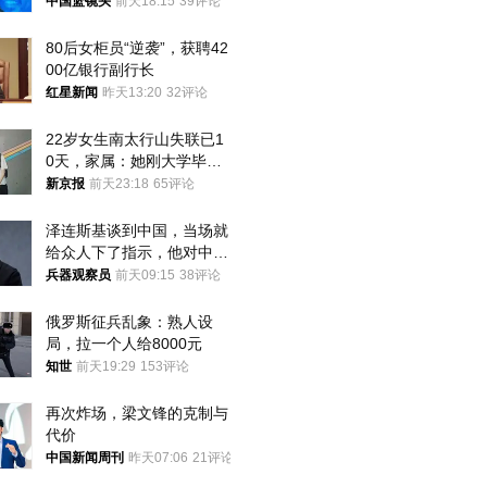
普森
中国篮镜头
前天18:15
39评论
80后女柜员“逆袭”，获聘42
00亿银行副行长
红星新闻
昨天13:20
32评论
22岁女生南太行山失联已1
0天，家属：她刚大学毕业
想到山里旅行
新京报
前天23:18
65评论
泽连斯基谈到中国，当场就
给众人下了指示，他对中国
和中乌关系，显然又有了新
兵器观察员
前天09:15
38评论
的想法
俄罗斯征兵乱象：熟人设
局，拉一个人给8000元
知世
前天19:29
153评论
再次炸场，梁文锋的克制与
代价
中国新闻周刊
昨天07:06
21评论