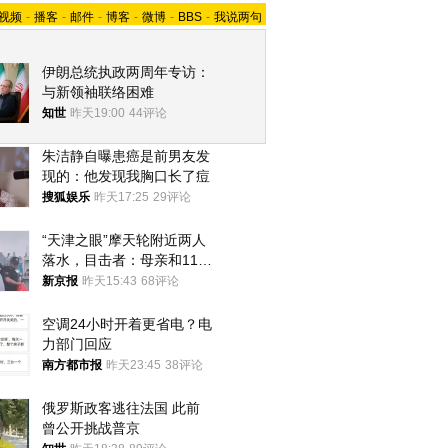
视频
-
播客
-
邮件
-
博客
-
微博
-
BBS
-
我说两句
伊朗总统执政两周年专访：
与新领袖联络困难
知世
昨天19:00
44评论
朱洁静自曝患癌是前男友发
现的：他发现我胸口长了痘
搜狐娱乐
昨天17:25
29评论
“天津之眼”摩天轮附近两人
落水，目击者：母亲和11岁
儿子先后被打捞上岸
新京报
昨天15:43
68评论
空调24小时开着更省电？电
力部门回应
南方都市报
昨天23:45
38评论
俄罗斯政客逃往法国 此前
曾公开挑战普京