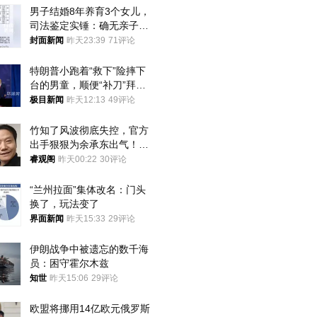
男子结婚8年养育3个女儿，
司法鉴定实锤：确无亲子关
系！当事人气愤又无奈：心
封面新闻
昨天23:39
71评论
疼无辜的孩子
特朗普小跑着“救下”险摔下
台的男童，顺便“补刀”拜
登：“我可不想他像拜登一
极目新闻
昨天12:13
49评论
样摔下来”
竹知了风波彻底失控，官方
出手狠狠为余承东出气！雷
军果然没说错
睿观阁
昨天00:22
30评论
“兰州拉面”集体改名：门头
换了，玩法变了
界面新闻
昨天15:33
29评论
伊朗战争中被遗忘的数千海
员：困守霍尔木兹
知世
昨天15:06
29评论
欧盟将挪用14亿欧元俄罗斯