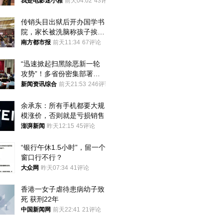
于可以放心了
我是电影迷小雅
前天04:02
43评论
传销头目出狱后开办国学书
院，家长被洗脑称孩子挨打
才有效果
南方都市报
前天11:34
67评论
“迅速掀起扫黑除恶新一轮
攻势”！多省份密集部署，
公布举报方式
新闻资讯综合
前天21:53
246评论
余承东：所有手机都要大规
模涨价，否则就是亏损销售
澎湃新闻
昨天12:15
45评论
“银行午休1.5小时”，留一个
窗口行不行？
大众网
昨天07:34
41评论
香港一女子虐待患病幼子致
死 获刑22年
中国新闻网
前天22:41
21评论