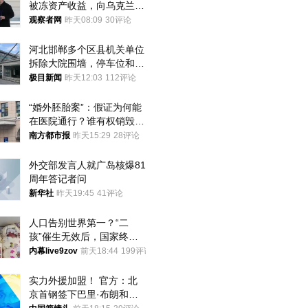
被冻资产收益，向乌克兰提
供援助
观察者网
昨天08:09
30评论
河北邯郸多个区县机关单位
拆除大院围墙，停车位和厕
所免费开放，当地多部门回
极目新闻
昨天12:03
112评论
应
“婚外胚胎案”：假证为何能
在医院通行？谁有权销毁胚
胎？
南方都市报
昨天15:29
28评论
外交部发言人就广岛核爆81
周年答记者问
新华社
昨天19:45
41评论
人口告别世界第一？“二
孩”催生无效后，国家终于
向住房出手了！
内幕live9zov
前天18:44
199评论
实力外援加盟！ 官方：北
京首钢签下巴里·布朗和桑