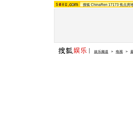
搜狐
ChinaRen
17173
焦点房
娱乐频道
>
电视
>