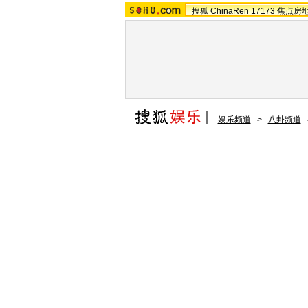
搜狐
ChinaRen
17173
焦点房
娱乐频道
>
八卦频道