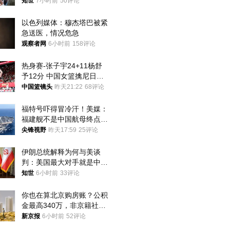
知世
7小时前
50评论
以色列媒体：穆杰塔巴被紧
急送医，情况危急
观察者网
6小时前
158评论
热身赛-张子宇24+11杨舒
予12分 中国女篮擒尼日利
亚
中国篮镜头
昨天21:22
68评论
福特号吓得冒冷汗！美媒：
福建舰不是中国航母终点，
而是新起点！
尖锋视野
昨天17:59
25评论
伊朗总统解释为何与美谈
判：美国最大对手就是中
国，但他们也在对话
知世
6小时前
33评论
你也在算北京购房账？公积
金最高340万，非京籍社保
1年
新京报
6小时前
52评论