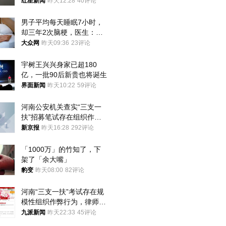
海外博主盛赞：平面设计经
红星新闻
昨天12:28
40评论
典之作
男子平均每天睡眠7小时，
却三年2次脑梗，医生：这
样睡觉更伤身
大众网
昨天09:36
23评论
宇树王兴兴身家已超180
亿，一批90后新贵也将诞生
界面新闻
昨天10:22
59评论
河南公安机关查实“三支一
扶”招募笔试存在组织作弊
犯罪行为
新京报
昨天16:28
292评论
「1000万」的竹知了，下
架了「余大嘴」
豹变
昨天08:00
82评论
河南“三支一扶”考试存在规
模性组织作弊行为，律师：
涉嫌非法获取国家秘密罪等
九派新闻
昨天22:33
45评论
罪名