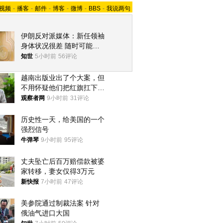
视频
-
播客
-
邮件
-
博客
-
微博
-
BBS
-
我说两句
伊朗反对派媒体：新任领袖
身体状况很差 随时可能离
世
知世
5小时前
56评论
越南出版业出了个大案，但
不用怀疑他们把红旗扛下去
的决心
观察者网
9小时前
31评论
历史性一天，给美国的一个
强烈信号
牛弹琴
9小时前
95评论
丈夫坠亡后百万赔偿款被婆
家转移，妻女仅得3万元
新快报
7小时前
47评论
美参院通过制裁法案 针对
俄油气进口大国