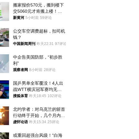
搬家报价570元，搬到楼下
交5060元才肯搬上楼！女
子傻眼了……
新黄河
5小时前
59评论
公交车空调费超标，扣司机
钱？
中国新闻周刊
昨天22:31
97评论
中企告美国防部，“初步胜
利”
观察者网
8小时前
28评论
国乒男单全军覆没！4人出
战WTT横滨冠军赛均无缘
八强
搜狐体育
昨天18:45
102评论
北约学者：对乌克兰的斩首
行动终于开始，几个月内乌
将投降
虚怀论语
昨天15:34
25评论
或重回超强台风级！“白海