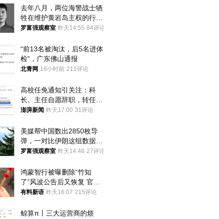
去年八月，两位海警战士牺
牲在维护黄岩岛主权的行动
中
罗富强观察室
昨天14:55
84评论
“前13名被淘汰，后5名进体
检”，广东佛山通报
北青网
16小时前
211评论
高校任免通知引关注：科
长、主任自愿辞职，转任思
政辅导员
澎湃新闻
昨天17:00
31评论
美媒帮中国数出2850枚导
弹，一对比伊朗这组数据，
发现出大事了
罗富强观察室
昨天14:48
27评论
鸿蒙智行被曝删除“竹知
了”风波公告后又恢复 官媒
曾力挺：劝华为要大度的，
有料新语
昨天16:07
215评论
你们适不适合？
鲸算π丨三大运营商的烦