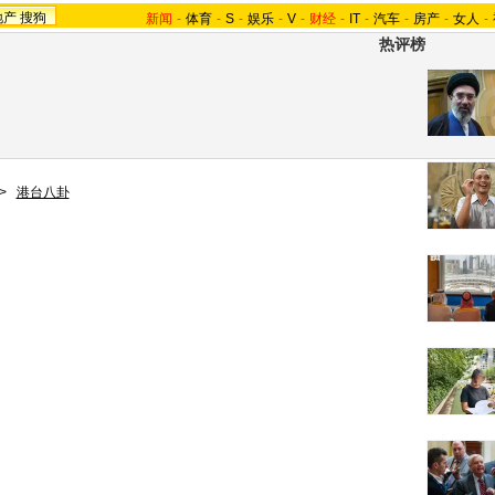
地产
搜狗
新闻
-
体育
-
S
-
娱乐
-
V
-
财经
-
IT
-
汽车
-
房产
-
女人
-
热评榜
>
港台八卦