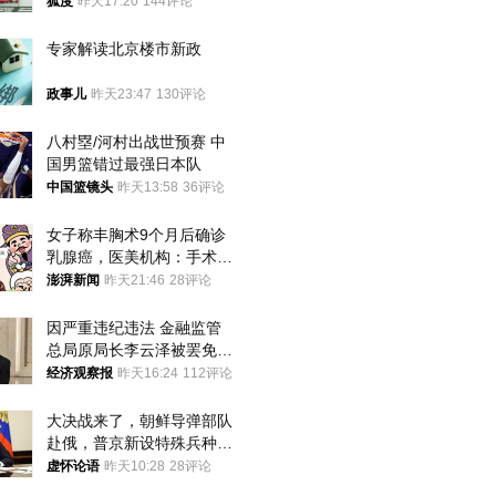
狐度
昨天17:20
144评论
专家解读北京楼市新政
政事儿
昨天23:47
130评论
八村塁/河村出战世预赛 中
国男篮错过最强日本队
中国篮镜头
昨天13:58
36评论
女子称丰胸术9个月后确诊
乳腺癌，医美机构：手术不
可能引发癌症，建议走司法
澎湃新闻
昨天21:46
28评论
途径
因严重违纪违法 金融监管
总局原局长李云泽被罢免全
国人大代表
经济观察报
昨天16:24
112评论
大决战来了，朝鲜导弹部队
赴俄，普京新设特殊兵种，
76岁老将扛旗
虚怀论语
昨天10:28
28评论