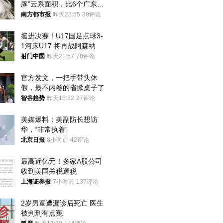
豚”云系面积，比6个广东还
大！深圳官方：注意这件事
南方都市报
昨天23:55
39评论
挺进决赛！U17国足点球3-
1河床U17 将再战阿森纳
射门中国
昨天21:57
70评论
官方发文，一把手带头休
假，最不内卷的省掀桌子了
智谷趋势
昨天15:32
27评论
美媒爆料：美副防长想访
华，“非常执着”
北京日报
8小时前
42评论
最高近亿元！多家A股公司
收到美国关税退税
上海证券报
7小时前
137评论
2岁男童遭漏诊后死亡 医生
被判刑有点冤