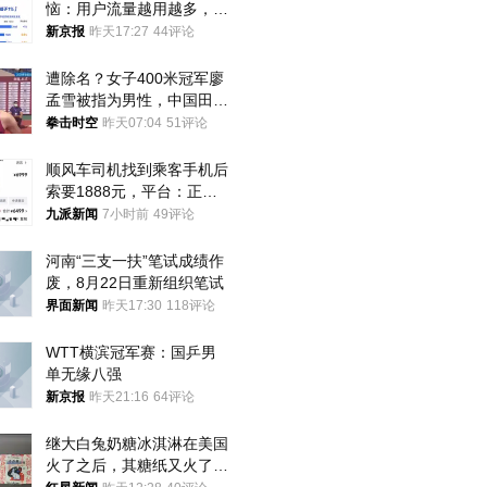
恼：用户流量越用越多，收
入却越来越少
新京报
昨天17:27
44评论
遭除名？女子400米冠军廖
孟雪被指为男性，中国田协
默不作声
拳击时空
昨天07:04
51评论
顺风车司机找到乘客手机后
索要1888元，平台：正和
司机沟通协商
九派新闻
7小时前
49评论
河南“三支一扶”笔试成绩作
废，8月22日重新组织笔试
界面新闻
昨天17:30
118评论
WTT横滨冠军赛：国乒男
单无缘八强
新京报
昨天21:16
64评论
继大白兔奶糖冰淇淋在美国
火了之后，其糖纸又火了！