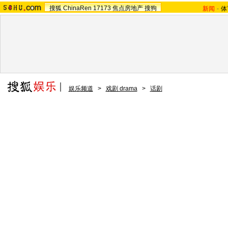
搜狐
ChinaRen
17173
焦点房地产
搜狗
新闻
-
体
娱乐频道
>
戏剧 drama
>
话剧