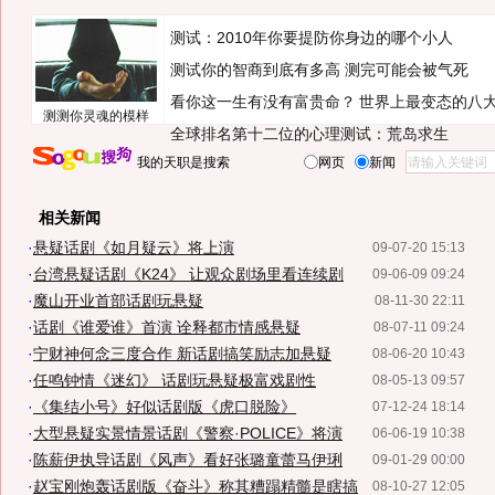
测试：2010年你要提防你身边的哪个小人
测试你的智商到底有多高 测完可能会被气死
看你这一生有没有富贵命？
世界上最变态的八
测测你灵魂的模样
全球排名第十二位的心理测试：荒岛求生
我的天职是搜索
网页
新闻
相关新闻
·
悬疑话剧《如月疑云》将上演
09-07-20 15:13
·
台湾悬疑话剧《K24》 让观众剧场里看连续剧
09-06-09 09:24
·
魔山开业首部话剧玩悬疑
08-11-30 22:11
·
话剧《谁爱谁》首演 诠释都市情感悬疑
08-07-11 09:24
·
宁财神何念三度合作 新话剧搞笑励志加悬疑
08-06-20 10:43
·
任鸣钟情《迷幻》 话剧玩悬疑极富戏剧性
08-05-13 09:57
·
《集结小号》好似话剧版《虎口脱险》
07-12-24 18:14
·
大型悬疑实景情景话剧《警察·POLICE》将演
06-06-19 10:38
·
陈薪伊执导话剧《风声》看好张璐童蕾马伊琍
09-01-29 00:00
·
赵宝刚炮轰话剧版《奋斗》称其糟蹋精髓是瞎搞
08-10-27 12:05