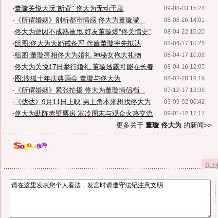
·
董璇关悦大玩"断背" 佟大为无动于衷
09-08-03 15:28
·
《所谓婚姻》剖析都市情感 佟大为董璇朦...
08-08-26 14:01
·
佟大为曾因不成熟被甩 好友董璇爆"佟关情史"
08-04-22 10:20
·
组图:佟大为大婚戒备严 伴娘董璇率先抵达
08-04-17 10:25
·
组图:董璇亮相佟大为婚礼 神秘女抱大礼物
08-04-17 10:08
·
佟大为关悦17日举行婚礼 董璇透露可能在长春
08-04-16 12:05
·
图:搜狐十年庆典酒会 董璇与佟大为
08-02-28 19:19
·
《所谓婚姻》紧张拍摄 佟大为董璇情侣档...
07-12-17 13:36
·
《达达》9月11日上映 男主角本来想找佟大为
09-09-02 00:42
·
佟大为助阵赤壁票房 寒冷周末与观众火热交流
09-01-12 17:17
更多关于
董璇 佟大为
的新闻>>
以上