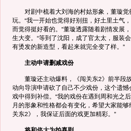
对剧中梳着大刘海的村姑形象，董璇觉
玩。“我一开始也觉得好别扭，好土里土气
而觉得挺好看的。”董璇透露随着剧情发展
生大变。“等到了沈阳，成了官太太，服装
有烫发的新造型，看起来就完全变了样。”
主动申请删减戏份
董璇还主动爆料，《闯关东2》前半段故
动向导演申请砍了自己不少戏份，这个遗憾
戏中得到补偿。“我的戏份在遇到周和光之
月的形象和性格都会有变化，希望大家能够
关东2》，我保证后面的戏更加精彩。”
将和
佟大为
拍喜剧