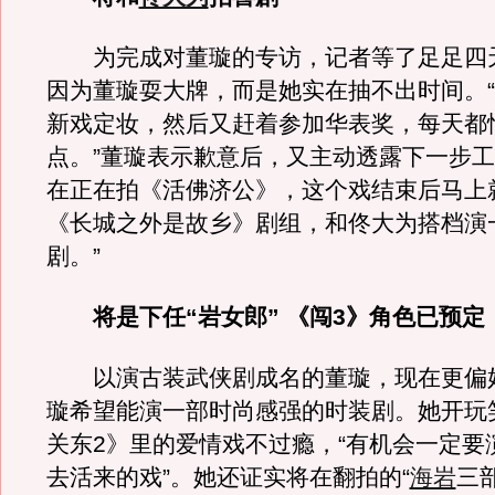
为完成对董璇的专访，记者等了足足四
因为董璇耍大牌，而是她实在抽不出时间。
新戏定妆，然后又赶着参加华表奖，每天都
点。”董璇表示歉意后，又主动透露下一步工
在正在拍《活佛济公》，这个戏结束后马上
《长城之外是故乡》剧组，和佟大为搭档演
剧。”
将是下任“岩女郎” 《闯3》角色已预定
以演古装武侠剧成名的董璇，现在更偏
璇希望能演一部时尚感强的时装剧。她开玩
关东2》里的爱情戏不过瘾，“有机会一定要
去活来的戏”。她还证实将在翻拍的“
海岩
三