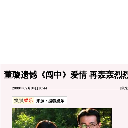
董璇遗憾《闯中》爱情 再轰轰烈
2009年09月04日10:44
[
我来
来源：
搜狐娱乐