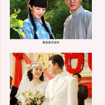
董璇羞涩谈情