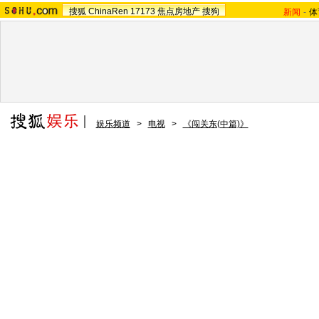
搜狐
ChinaRen
17173
焦点房地产
搜狗
新闻
-
体
娱乐频道
>
电视
>
《闯关东(中篇)》