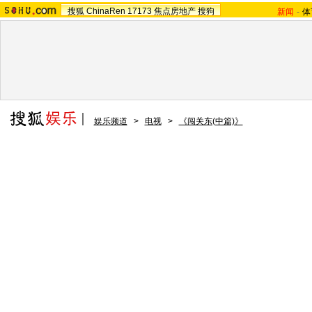
搜狐
ChinaRen
17173
焦点房地产
搜狗
新闻
-
体
娱乐频道
>
电视
>
《闯关东(中篇)》