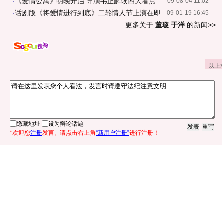
·
《爱情公寓》明晚开启 导演韦正解读四大看点
09-08-04 11:02
·
话剧版《将爱情进行到底》二轮情人节上演在即
09-01-19 16:45
更多关于
董璇 于洋
的新闻>>
以上
隐藏地址
设为辩论话题
*欢迎您
注册
发言。请点击右上角
“新用户注册”
进行注册！