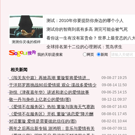
测试：2010年你要提防你身边的哪个小人
测试你的智商到底有多高 测完可能会被气死
看你这一生有没有富贵命？
世界上最变态的八
测测你灵魂的模样
全球排名第十二位的心理测试：荒岛求生
我的天职是搜索
网页
新闻
相关新闻
·
《闯关东中篇》再掀高潮 董璇誓将爱情进...
09-08-27 19:25
·
于洋郑罗茜挑战80后爱情观 观众:谍战多爱情少
09-08-14 11:50
·
孙悦《津夜嘉年华》讲述和老公的爱情故事
09-06-25 14:15
·
敬一丹与身价上亿老公的爱情(图)
08-12-11 09:37
·
《爱情不在服务区》热拍 董璇与珠海天气赛跑
08-08-07 16:43
·
《爱情不在服务区》开机 董璇"谈恋爱"降片酬
08-08-01 17:45
·
对话董璇 爱情是需要彼此信任的(图)
08-02-01 10:44
·
两年之后再出新专辑 游鸿明：音乐与爱情有关
09-08-07 09:11