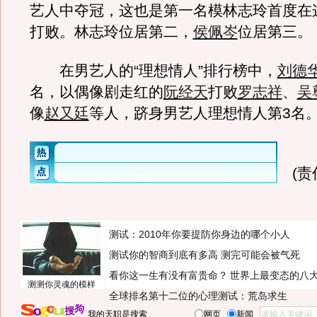
艺人中夺冠，这也是第一名模林志玲首度在
打败。林志玲位居第二，
侯佩岑
位居第三。
在男艺人的“理想情人”排行榜中，
刘德
名，以偶像剧走红的
阮经天
打败
罗志祥
、
吴
像
赵又廷
等人，跻身男艺人理想情人第3名
(
测试：2010年你要提防你身边的哪个小人
测试你的智商到底有多高 测完可能会被气死
看你这一生有没有富贵命？
世界上最变态的八
测测你灵魂的模样
全球排名第十二位的心理测试：荒岛求生
我的天职是搜索
网页
新闻