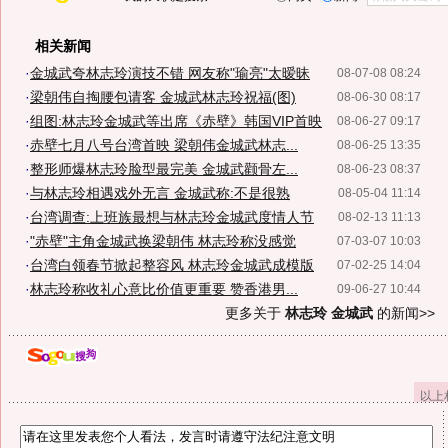
相关新闻
·
金城武夸林志玲演技不错 网友称"瑜亮"太暧昧
08-07-08 08:24
·
梁朝伟自掏腰包请客 金城武林志玲祝福(图)
08-06-30 08:17
·
组图:林志玲金城武等出席《赤壁》韩国VIP首映
08-06-27 09:17
·
赤壁七月八号台湾首映 梁朝伟金城武林志...
08-06-25 13:35
·
整形师爆林志玲脸型最完美 金城武颧骨左...
08-06-23 08:37
·
与林志玲相遇戏外无言 金城武称:不是很熟
08-05-04 11:14
·
台湾调查:上班族最想与林志玲金城武度情人节
08-02-13 11:13
·
"赤壁"主角金城武换梁朝伟 林志玲称没感觉
07-03-07 10:03
·
台湾白领春节掀起整容风 林志玲金城武成模版
07-02-25 14:04
·
林志玲称收礼心意比价值更重要 赞香港男...
09-06-27 10:44
更多关于
林志玲 金城武
的新闻>>
以上