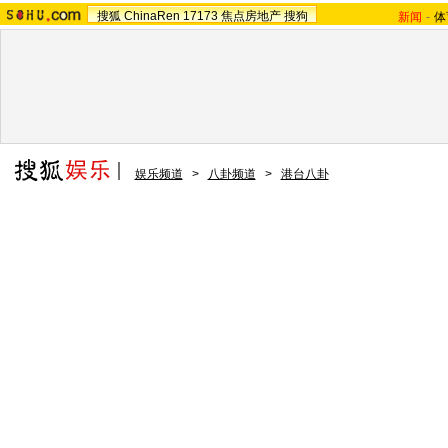
搜狐
ChinaRen
17173
焦点房地产
搜狗
新闻
-
体
娱乐频道
>
八卦频道
>
港台八卦