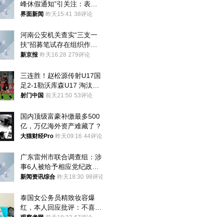
峰休假通知”引关注：表述
不够准确，待修改后印发
界面新闻
昨天15:41
38评论
河南公安机关查实“三支一
扶”招募笔试存在组织作弊
犯罪行为
新京报
昨天16:28
279评论
三连胜！赵松源传射U17国
足2-1勒沃库森U17 淘汰赛
将战河床
射门中国
前天21:50
53评论
国内顶级富豪补缴最多500
亿，万亿海外资产难藏了？
大猫财经Pro
昨天09:16
44评论
广东雷州市联合调查组：涉
事6人被给予相应党纪政务
处分和组织处理
新闻资讯综合
昨天18:30
98评论
泰国女公务员精致妆容爆
红，本人回应批评：不喜欢