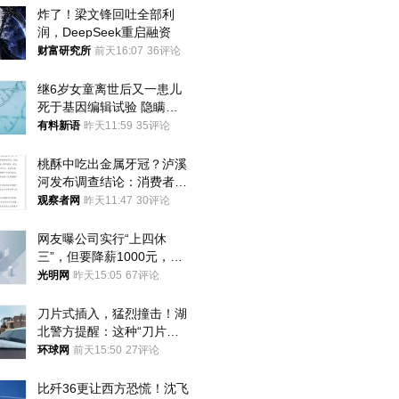
炸了！梁文锋回吐全部利
润，DeepSeek重启融资
财富研究所
前天16:07
36评论
继6岁女童离世后又一患儿
死于基因编辑试验 隐瞒一
年才对外披露
有料新语
昨天11:59
35评论
桃酥中吃出金属牙冠？泸溪
河发布调查结论：消费者已
澄清，所发视频情况不属实
观察者网
昨天11:47
30评论
网友曝公司实行“上四休
三”，但要降薪1000元，不
接受只能辞职
光明网
昨天15:05
67评论
刀片式插入，猛烈撞击！湖
北警方提醒：这种“刀片超
车”，太危险了
环球网
前天15:50
27评论
比歼36更让西方恐慌！沈飞