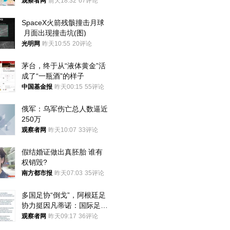
就别看
观察者网
前天18:32
67评论
SpaceX火箭残骸撞击月球
 月面出现撞击坑(图)
光明网
昨天10:55
20评论
茅台，终于从“液体黄金”活
成了“一瓶酒”的样子
中国基金报
昨天00:15
55评论
俄军：乌军伤亡总人数逼近
250万
观察者网
昨天10:07
33评论
假结婚证做出真胚胎 谁有
权销毁?
南方都市报
昨天07:03
35评论
多国足协“倒戈”，阿根廷足
协力挺因凡蒂诺：国际足联
今后应继续在其领导下前行
观察者网
昨天09:17
36评论