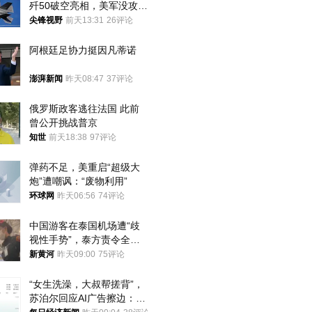
歼50破空亮相，美军没攻克
的技术被拿下
尖锋视野
前天13:31
26评论
阿根廷足协力挺因凡蒂诺
澎湃新闻
昨天08:47
37评论
俄罗斯政客逃往法国 此前
曾公开挑战普京
知世
前天18:38
97评论
弹药不足，美重启“超级大
炮”遭嘲讽：“废物利用”
环球网
昨天06:56
74评论
中国游客在泰国机场遭“歧
视性手势”，泰方责令全面
调查，对责任人采取最严厉
新黄河
昨天09:00
75评论
处分
“女生洗澡，大叔帮搓背”，
苏泊尔回应AI广告擦边：视