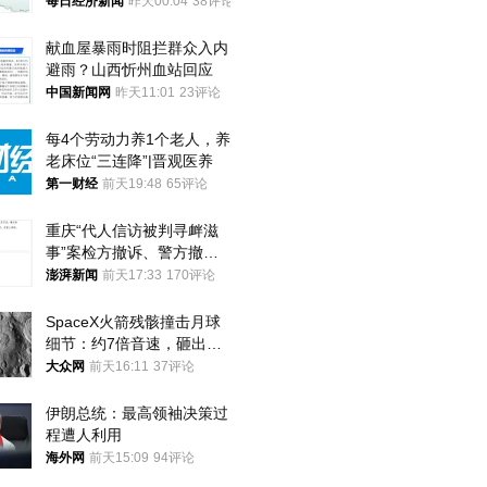
频全下架，已强化内容管理
每日经济新闻
昨天00:04
38评论
与审核
献血屋暴雨时阻拦群众入内
避雨？山西忻州血站回应
中国新闻网
昨天11:01
23评论
每4个劳动力养1个老人，养
老床位“三连降”|晋观医养
第一财经
前天19:48
65评论
重庆“代人信访被判寻衅滋
事”案检方撤诉、警方撤
案，两被告人获国赔
澎湃新闻
前天17:33
170评论
SpaceX火箭残骸撞击月球
细节：约7倍音速，砸出直
径约30米撞击坑
大众网
前天16:11
37评论
伊朗总统：最高领袖决策过
程遭人利用
海外网
前天15:09
94评论