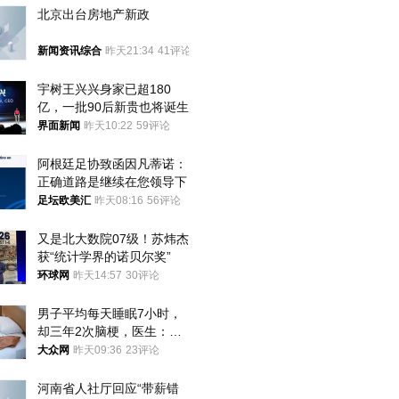
北京出台房地产新政
新闻资讯综合
昨天21:34
41评论
宇树王兴兴身家已超180
亿，一批90后新贵也将诞生
界面新闻
昨天10:22
59评论
阿根廷足协致函因凡蒂诺：
正确道路是继续在您领导下
足坛欧美汇
昨天08:16
56评论
又是北大数院07级！苏炜杰
获“统计学界的诺贝尔奖”
环球网
昨天14:57
30评论
男子平均每天睡眠7小时，
却三年2次脑梗，医生：这
样睡觉更伤身
大众网
昨天09:36
23评论
河南省人社厅回应“带薪错