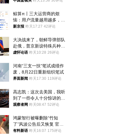
中国篮镜头
昨天13:58
30评论
鲸算π丨三大运营商的烦
恼：用户流量越用越多，收
入却越来越少
新京报
昨天17:27
42评论
大决战来了，朝鲜导弹部队
赴俄，普京新设特殊兵种，
76岁老将扛旗
虚怀论语
昨天10:28
26评论
河南“三支一扶”笔试成绩作
废，8月22日重新组织笔试
界面新闻
昨天17:30
119评论
高志凯：这次去美国，我听
到了一些令人十分惊讶的消
息
观察者网
昨天08:47
52评论
鸿蒙智行被曝删除“竹知
了”风波公告后又恢复 官媒
曾力挺：劝华为要大度的，
有料新语
昨天16:07
175评论
你们适不适合？