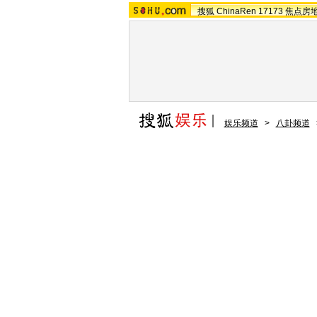
搜狐
ChinaRen
17173
焦点房
娱乐频道
>
八卦频道