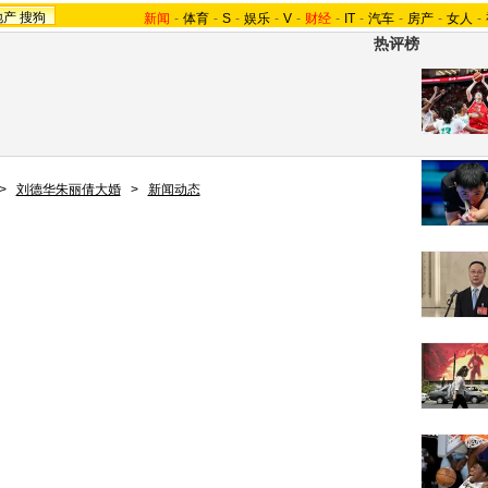
地产
搜狗
新闻
-
体育
-
S
-
娱乐
-
V
-
财经
-
IT
-
汽车
-
房产
-
女人
-
热评榜
>
刘德华朱丽倩大婚
>
新闻动态