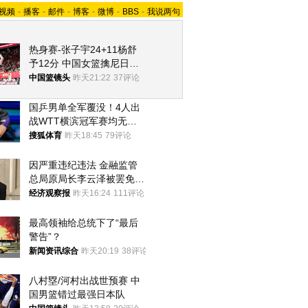
视频
-
播客
-
邮件
-
博客
-
微博
-
BBS
-
我说两句
热身赛-张子宇24+11杨舒
予12分 中国女篮擒尼日利
亚
中国篮镜头
昨天21:22
37评论
国乒男单全军覆没！4人出
战WTT横滨冠军赛均无缘
八强
搜狐体育
昨天18:45
79评论
因严重违纪违法 金融监管
总局原局长李云泽被罢免全
国人大代表
经济观察报
昨天16:24
111评论
最高领袖给总统下了“最后
警告”？
新闻资讯综合
昨天20:19
38评论
八村塁/河村出战世预赛 中
国男篮错过最强日本队