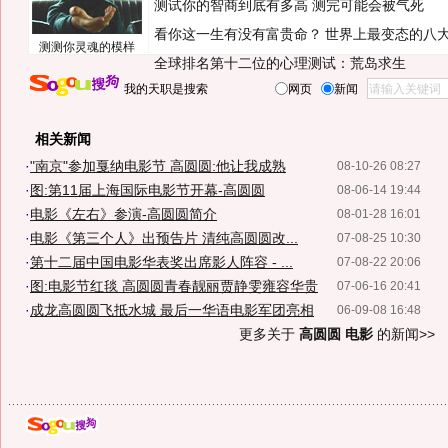
测试你的智商到底有多高 测完可能会被气死
看你这一生有没有富贵命？
世界上最变态的八
测测你灵魂的模样
全球排名第十二位的心理测试：荒岛求生
我的天职是搜索
网页
新闻
相关新闻
·
"南京"参加戛纳电影节 高圆圆:他让我成熟
08-10-26 08:27
·
图:第11届上海国际电影节开幕-高圆圆
08-06-14 19:44
·
电影《左右》参演-高圆圆简介
08-01-28 16:01
·
电影《第三个人》出预告片 清纯高圆圆改...
07-08-25 10:30
·
第十二届中国电影华表奖出席影人阵容 - ...
07-08-22 20:06
·
图:电影节红毯 高圆圆青春靓丽贾静雯雍容华贵
07-06-16 20:41
·
成龙高圆圆飞抵水城 最后一华语电影军团亮相
06-09-08 16:48
更多关于
高圆圆 电影
的新闻>>