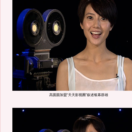
高圆圆加盟“天天影视圈”叙述银幕群雄