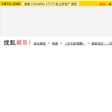
搜狐
ChinaRen
17173
焦点房地产
搜狗
新闻
-
体
娱乐频道
>
电视
>
《天天影视圈》
>
最新动态－《