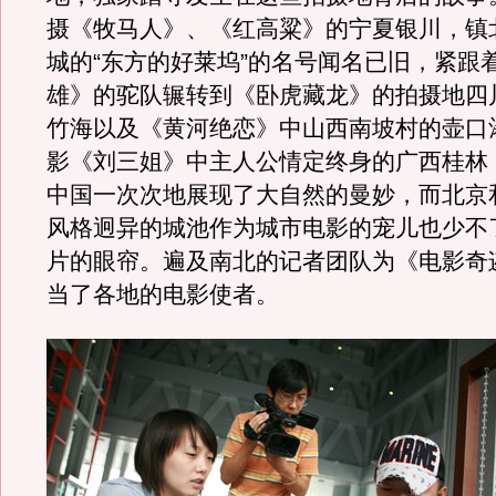
摄《牧马人》、《红高粱》的宁夏银川，镇
城的“东方的好莱坞”的名号闻名已旧，紧跟
雄》的驼队辗转到《卧虎藏龙》的拍摄地四
竹海以及《黄河绝恋》中山西南坡村的壶口
影《刘三姐》中主人公情定终身的广西桂林
中国一次次地展现了大自然的曼妙，而北京
风格迥异的城池作为城市电影的宠儿也少不
片的眼帘。遍及南北的记者团队为《电影奇
当了各地的电影使者。