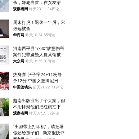
杀，嫌犯自首：在女友浴室
看到他
观察者网
昨天23:11
34评论
周末打虎！退休一年后，宋
致远被查
华商网
昨天10:24
65评论
河南西平县“7·30”故意伤害
案件犯罪嫌疑人夏某钢被抓
获
大众网
昨天18:36
81评论
热身赛-张子宇24+11杨舒
予12分 中国女篮擒尼日利
亚
中国篮镜头
前天21:22
71评论
越南出版业出了个大案，但
不用怀疑他们把红旗扛下去
的决心
观察者网
昨天07:15
32评论
“出游带上打印机”，请把暑
假还给孩子们 | 新京报快评