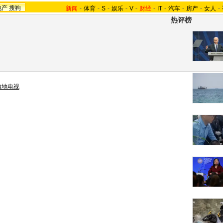
地产
搜狗
新闻
-
体育
-
S
-
娱乐
-
V
-
财经
-
IT
-
汽车
-
房产
-
女人
-
热评榜
内地电视