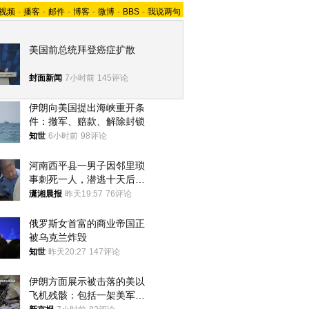
视频
-
播客
-
邮件
-
博客
-
微博
-
BBS
-
我说两句
美国前总统拜登癌症扩散
封面新闻
7小时前
145评论
伊朗向美国提出海峡重开条
件：撤军、赔款、解除封锁
知世
6小时前
98评论
河南西平县一男子因邻里琐
事刺死一人，潜逃十天后在
十多公里外一片玉米地里落
潇湘晨报
昨天19:57
76评论
网
俄罗斯女首富的商业帝国正
被乌克兰炸毁
知世
昨天20:27
147评论
伊朗方面展示被击落的美以
飞机残骸：包括一架美军F-