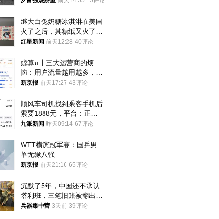
中
罗富强观察室
前天14:55
75评论
继大白兔奶糖冰淇淋在美国
火了之后，其糖纸又火了！
海外博主盛赞：平面设计经
红星新闻
前天12:28
40评论
典之作
鲸算π丨三大运营商的烦
恼：用户流量越用越多，收
入却越来越少
新京报
前天17:27
43评论
顺风车司机找到乘客手机后
索要1888元，平台：正和
司机沟通协商
九派新闻
昨天09:14
67评论
WTT横滨冠军赛：国乒男
单无缘八强
新京报
前天21:16
65评论
沉默了5年，中国还不承认
塔利班，三笔旧账被翻出，
最大风险出现
兵器集中营
3天前
39评论