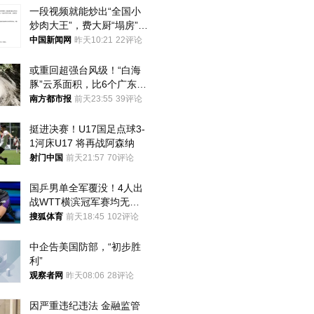
一段视频就能炒出“全国小
炒肉大王”，费大厨“塌房”了
吗？
中国新闻网
昨天10:21
22评论
或重回超强台风级！“白海
豚”云系面积，比6个广东还
大！深圳官方：注意这件事
南方都市报
前天23:55
39评论
挺进决赛！U17国足点球3-
1河床U17 将再战阿森纳
射门中国
前天21:57
70评论
国乒男单全军覆没！4人出
战WTT横滨冠军赛均无缘
八强
搜狐体育
前天18:45
102评论
中企告美国防部，“初步胜
利”
观察者网
昨天08:06
28评论
因严重违纪违法 金融监管