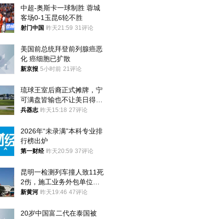
中超-奥斯卡一球制胜 蓉城
客场0-1玉昆6轮不胜
射门中国
昨天21:59
31评论
美国前总统拜登前列腺癌恶
化 癌细胞已扩散
新京报
5小时前
21评论
琉球王室后裔正式摊牌，宁
可满盘皆输也不让美日得
逞，中国成关键
兵器志
昨天15:18
27评论
2026年“未录满”本科专业排
行榜出炉
第一财经
昨天20:59
37评论
昆明一检测列车撞人致11死
2伤，施工业务外包单位被
罚1.5万元，国铁昆明局被
新黄河
昨天19:46
47评论
罚300万元
20岁中国富二代在泰国被