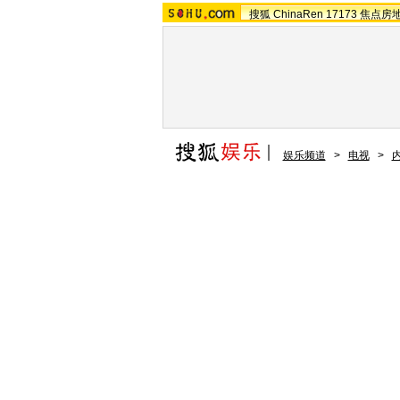
搜狐
ChinaRen
17173
焦点房
娱乐频道
>
电视
>