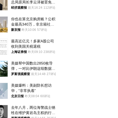
总局原局长李云泽被罢免全
国人大代表
经济观察报
前天16:24
112评论
你也在算北京购房账？公积
金最高340万，非京籍社保
1年
新京报
昨天10:06
57评论
最高近亿元！多家A股公司
收到美国关税退税
上海证券报
昨天09:10
238评论
美媒帮中国数出2850枚导
弹，一对比伊朗这组数据，
发现出大事了
罗富强观察室
前天14:48
27评论
美媒爆料：美副防长想访
华，“非常执着”
北京日报
昨天08:04
60评论
去年八月，两位海警战士牺
牲在维护黄岩岛主权的行动