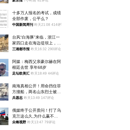
15战斗机残骸以及多架无人
新京报
7小时前
82评论
机等
十多万人报名的考试，成绩
全部作废，公平么？
中国新闻周刊
昨天21:08
414评论
台风“白海豚”来临，浙江一
家四口走在海边堤坝上，其
中9岁男孩被巨浪卷入海
三湘都市报
昨天16:32
290评论
中，搜救仍在进行
阿媒：梅西父亲豪尔赫在阿
根廷去世 享年68岁
足坛欧美汇
昨天18:49
44评论
南海真相公开！用命挡住菲
方撞船，两名山东烈士被授
武警最高荣誉
兵器志
昨天13:49
147评论
俄媒终于公开质问！打了乌
克兰这么久,为什么赢不了?
答案令人沉默
尖锋视野
昨天13:47
79评论