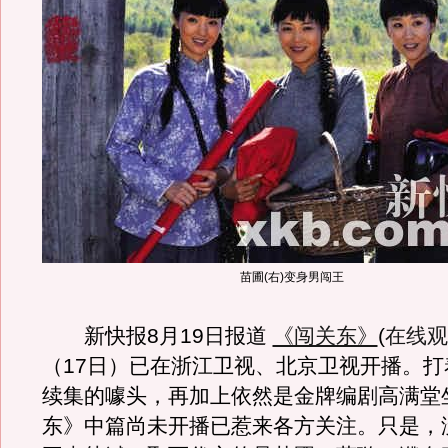
苗圃(右)变身男闯王
新快报8月19日报道
《闯关东》
(
在线观
（17日）已在浙江卫视、北京卫视开播。打
续集的噱头，再加上依然是金牌编剧高满堂
东》中篇尚未开播已惹来各方关注。只是，