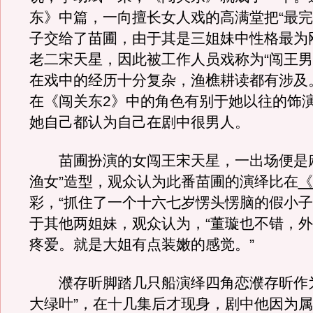
东》中篇，一向擅长女人戏的高满堂把“最完
子交给了苗圃，由于其是三姐妹中性格最为
老二宋天星，因此被工作人员戏称为“闯王男
在戏中的经历十分复杂，渔樵耕读都有涉及
在《闯关东2》中的角色有别于她以往的饰
她自己都认为自己在剧中很男人。
苗圃扮演的女闯王宋天星，一出场便是麻
渔女”造型，观众认为此番苗圃的演绎比在
《
彩，“抓住了一个十六七岁愣头愣脑的假小子
于其他两姐妹，观众认为，“董璇也不错，
疼爱。就是大姐有点装嫩的感觉。”
濮存昕脚踏几只船演绎四角恋濮存昕作为
大绿叶”，在十几集后才现身，剧中他因为