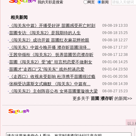
我的天职是搜索
网页
新闻
相关新闻
·
《闯关东中篇》开播受好评 苗圃感受死亡时刻
09-08-19 13:33
·
苗圃专访:《闯关东2》是我期待的人生
09-08-18 15:25
·
《闯关东2》成功开篇 苗圃红衣麻花辫抢眼
09-08-18 12:27
·
《闯关东》中篇今晚开播 濮存昕苗圃演绎...
09-08-17 17:37
·
王茜华领衔《闯关东2》 抚养苗圃苦恋濮存昕
09-08-17 12:38
·
苗圃《闯关东2》受"难" 坦言想恋爱不做剩女
09-01-06 14:25
·
苗圃才"走西口"又"闯关东" 戏外想谈恋爱
09-01-04 23:50
·
《走西口》收视未受影响 杜淳携手苗圃很过瘾
09-01-06 20:56
·
张桐受访露斯文式幽默 《闯关东》中篇有...
09-08-08 14:39
·
《闯关东2》主创阵容公布 女将苗圃董璇挑大梁
08-08-27 15:23
更多关于
苗圃 濮存昕
的新闻>>
以上