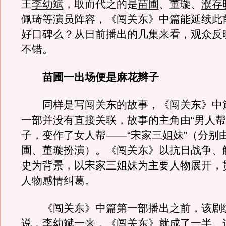
王
李幼斌
，取而代之的是
苗圃
、董璇、
濮存
佩琦等演员阵容，《闯关东》中篇能延续此
好口碑么？从日前播出的几集来看，观众反
不错。
苗圃一出场便是麻花辫子
同样是写闯关东的故事，《闯关东》中
一部并没有直接关联，故事的主角由“男人帮
子，变作了女人帮——“宋家三姐妹”（分别
圃、董璇扮演）。《闯关东》以抗日战争、
史为背景，以宋家三姐妹为主要人物展开，
人物感情纠葛。
《闯关东》中篇第一部播出之前，该剧
说，李幼斌一来，《闯关东》就成了一半。