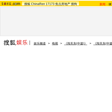
搜狐
ChinaRen
17173
焦点房地产
搜狗
新闻
-
体
娱乐频道
>
电视
>
《闯关东(中篇)》
>
《闯关东(中篇