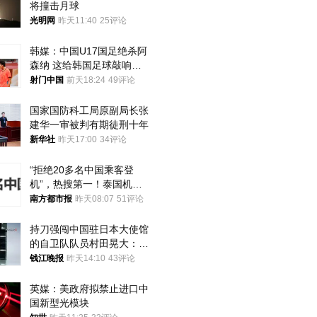
将撞击月球
光明网
昨天11:40
25评论
韩媒：中国U17国足绝杀阿
森纳 这给韩国足球敲响了
警钟
射门中国
前天18:24
49评论
国家国防科工局原副局长张
建华一审被判有期徒刑十年
新华社
昨天17:00
34评论
“拒绝20多名中国乘客登
机”，热搜第一！泰国机场
方道歉
南方都市报
昨天08:07
51评论
持刀强闯中国驻日本大使馆
的自卫队队员村田晃大：对
自己的行为深感后悔；曾申
钱江晚报
昨天14:10
43评论
请保释被驳回
英媒：美政府拟禁止进口中
国新型光模块