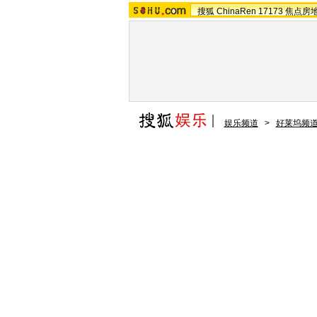
搜狐
ChinaRen
17173
焦点房
娱乐频道
>
好莱坞频