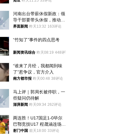
知世
昨天11:25
33评论
河南出台带薪休假新政：领
导干部要带头休假，推动全
员应休尽休、休满休足
界面新闻
昨天13:32
163评论
“竹知了”事件的四点思考
新闻资讯综合
昨天08:19
448评论
“谁来了月经，我都闻到味
了”惹争议，官方介入
南方都市报
昨天00:48
38评论
马上评｜郭局长被停职，一
些疑问仍待解
澎湃新闻
昨天09:34
262评论
两连胜！U17国足1-0毕尔
巴鄂竞技U17 程晟涵连场破
门
射门中国
前天18:00
33评论