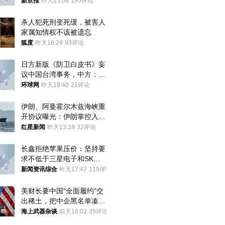
新京报
昨天15:08
190评论
杀人犯死刑变死缓，被害人
家属知情权不该被遗忘
狐度
昨天16:29
93评论
日方新版《防卫白皮书》妄
议中国台湾事务，中方：强
烈不满、坚决反对，已向日
环球网
昨天18:40
21评论
方严正交涉
伊朗、阿曼霍尔木兹海峡重
开协议曝光：伊朗掌控入湾
航道，与阿曼平分“服务费”
红星新闻
昨天13:28
32评论
长鑫拒绝苹果压价：坚持要
求不低于三星电子和SK海
力士
新闻资讯综合
昨天17:47
119评论
美财长要中国“全面履约”交
出稀土，把中企黑名单凑到
187家，中方做最坏打算
海上武器杂谈
前天16:02
35评论