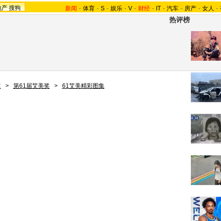
地产
搜狗
新闻
-
体育
-
S
-
娱乐
-
V
-
财经
-
IT
-
汽车
-
房产
-
女人
-
热评榜
道
>
第61届艾美奖
>
61艾美精彩图集