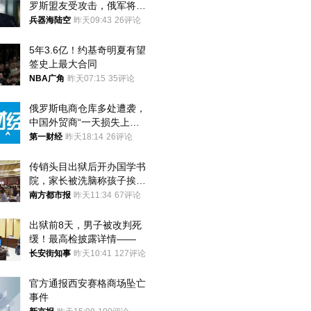
罗斯盟友受攻击，俄军将动
用核武器保护
兵器海陆空
昨天09:43
26评论
5年3.6亿！约基奇明夏有望
签史上最大合同
NBA广角
昨天07:15
35评论
俄罗斯电商仓库多处遭袭，
中国外贸商“一天损失上
万”紧急清仓
第一财经
昨天18:14
26评论
传销头目出狱后开办国学书
院，家长被洗脑称孩子挨打
才有效果
南方都市报
昨天11:34
67评论
出狱前8天，男子被改判死
缓！最高检披露详情——
长安街知事
昨天10:41
127评论
官方通报西安赛格商场坠亡
事件