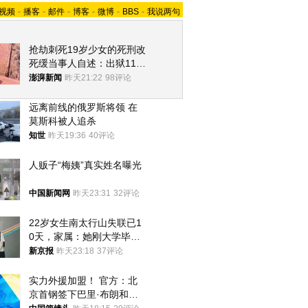
视频
-
播客
-
邮件
-
博客
-
微博
-
BBS
-
我说两句
抢劫刺死19岁少女的死刑改
死缓当事人自述：出狱11年
间始终刻意躲避被害人家属
澎湃新闻
昨天21:22
98评论
远离前线的俄罗斯将领 在
莫斯科被人追杀
知世
昨天19:36
40评论
人贩子“梅姨”真实姓名曝光
中国新闻网
昨天23:31
32评论
22岁女生南太行山失联已1
0天，家属：她刚大学毕业
想到山里旅行
新京报
昨天23:18
37评论
实力外援加盟！ 官方：北
京首钢签下巴里·布朗和桑