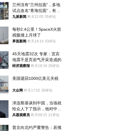
兰州没有“兰州拉面”，多地
试点改名“青海拉面”，有商
家改名已两年
九派新闻
昨天22:05
35评论
每秒2.4公里！SpaceX火箭
残骸撞上月球了
界面新闻
昨天18:14
33评论
45天地震32次 专家：宜宾
地震不是页岩气开采造成的
经济观察报
昨天18:19
28评论
美国退回1000亿美元关税
大众网
昨天17:02
30评论
泽连斯基谈到中国，当场就
给众人下了指示，他对中国
和中乌关系，显然又有了新
兵器观察员
昨天09:15
21评论
的想法
普京向北约严重警告：若俄