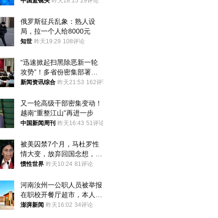
普森
中国篮镜头
昨天18:15
29评论
俄罗斯征兵乱象：熟人设
局，拉一个人给8000元
知世
昨天19:29
108评论
“迅速掀起扫黑除恶新一轮
攻势”！多省份密集部署，
公布举报方式
新闻资讯综合
昨天21:53
162评论
又一轮高级干部密集变动！
越南“重整江山”再进一步
中国新闻周刊
昨天16:43
51评论
被美囚禁7个月，马杜罗性
情大变，放弃回国念想，最
后嘱托已公开
惯性世界
昨天10:24
81评论
河南汝州一公职人员被举报
在职校开餐厅超市，本人回
应称“是给别人帮忙”
澎湃新闻
昨天16:02
34评论