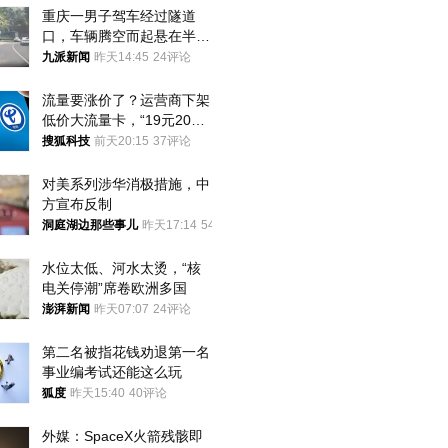
重庆一男子驾车经过隧道
口，车辆腾空而起悬在半
空，消防： 2人已送医，正
九派新闻
昨天14:45
24评论
调查原因
流量要涨价了？运营商下架
低价大流量卡，“19元200
G”成为历史
搜狐科技
前天20:15
37评论
对美系列涉华消极措施，中
方宣布反制
洞庭湖边那些事儿
昨天17:14
54评论
水位太低、河水太烫，“核
电关停潮”席卷欧洲多国
澎湃新闻
昨天07:07
24评论
第二名被指花钱劝退第一名 
事业编考试还能这么玩
狐度
昨天15:40
40评论
外媒：SpaceX火箭残骸即