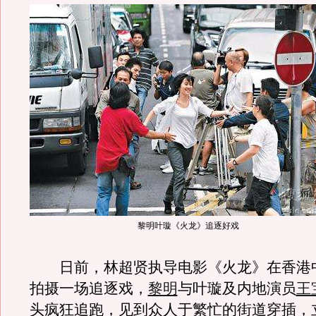
黎明叶璇《火龙》追逐好戏
日前，林超贤执导电影《火龙》在香港
拍摄一场追逐戏，
黎明
与叶璇及内地演员
王
头疯狂追跑，见到众人于繁忙的街道穿插，