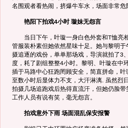
名围观者看热闹，挤爆牛车水，场面非常危
艳阳下拍戏4小时 璇妹无怨言
当日下午，叶璇一身白色外套和T恤亮相
管服装朴素但她依然星味十足。她与黎明于
摄追逐的戏份，单单那场戏，导演就拍了3、
度，耗了剧组整整4小时。黎明、叶璇在中
插于马路中心狂跑罔顾安全，简直拼命，叶
至数小时后显体力不支，大汗淋漓. 虽然烈
拍摄几场追跑戏后热得直流汗，但她仍脸带
工作人员有说有笑，毫无怨言。
拍戏意外下雨 场面混乱保安报警