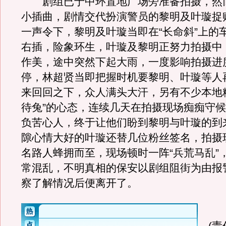
剧组已于中环置地广场旁准备拍摄，然
小插曲，剧情交代扮演警员的黎明及叶璇捉
一声令下，黎明及叶璇当即在“长命斜”上的
右插，险象环生，叶璇及黎明正努力拍摄中
作美，途中突然下起大雨，一度影响拍摄进
停，林超贤当即把握时机要黎明、叶璇等人
来回回之下，众人满头大汗，另有不少本地
待兔”的心态，连续几天在拍摄现场痴痴守
负苦心人，终于让他们盼到黎明与叶璇的到
隙心情大好的叶璇还替几位粉丝签名，拍摄
名路人蜂拥而至，现场顿时一阵“兵荒马乱”
常混乱，不明真相的保安以剧组阻街为由报
察了解情况后便离开了。