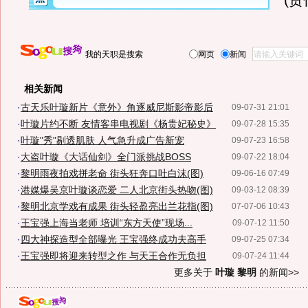
(
我的天职是搜索
网页
新闻
相关新闻
·
古天乐叶璇新片《意外》角逐威尼斯影帝影后
09-07-31 21:01
·
叶璇片约不断 友情客串电视剧《杨贵妃秘史》
09-07-28 15:35
·
叶璇"秀"剔透肌肤 人气急升成广告新宠
09-07-23 16:58
·
大盗叶璇《大话仙剑》全门派挑战BOSS
09-07-22 18:04
·
黎明雨夜拍戏拼老命 街头狂奔口吐白沫(图)
09-06-16 07:49
·
港媒爆吴京叶璇谈恋爱 二人北京街头热吻(图)
09-03-12 08:39
·
黎明北京学戏有成果 街头轻盈亮出兰花指(图)
07-07-06 10:43
·
王宝强上海当老师 培训“东方天使”现场...
09-07-12 11:50
·
四大神探造型全部曝光 王宝强终成功夫高手
09-07-25 07:34
·
王宝强即将迎来转型之作 与天王合作无负担
09-07-24 11:44
更多关于
叶璇 黎明
的新闻>>