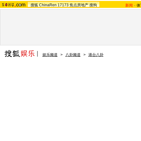
搜狐
ChinaRen
17173
焦点房地产
搜狗
新闻
-
体
娱乐频道
>
八卦频道
>
港台八卦