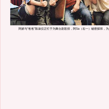
阿娇与“爸爸”陈淑仪正忙于为舞台剧彩排，阿Sa（右一）秘密探班，