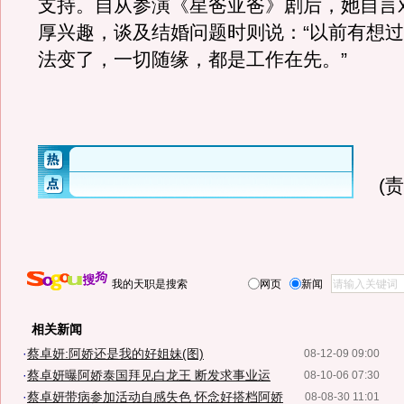
支持。自从参演《星爸亚爸》剧后，她自言
厚兴趣，谈及结婚问题时则说：“以前有想
法变了，一切随缘，都是工作在先。”
(
我的天职是搜索
网页
新闻
相关新闻
·
蔡卓妍:阿娇还是我的好姐妹(图)
08-12-09 09:00
·
蔡卓妍曝阿娇泰国拜见白龙王 断发求事业运
08-10-06 07:30
·
蔡卓妍带病参加活动自感失色 怀念好搭档阿娇
08-08-30 11:01