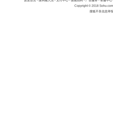
设置首页
-
搜狗输入法
-
支付中心
-
搜狐招聘
-
广告服务
-
客服中心
Copyright
©
2018 Sohu.com 
搜狐不良信息举