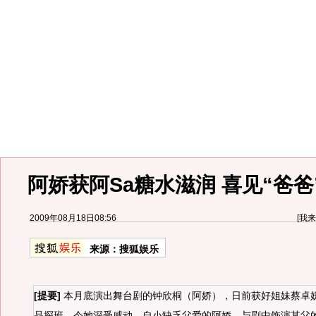
阿娇获阿Sa糖水滋润 喜见“爸
2009年08月18日08:56
[
我来
来源：
搜狐娱乐
[提要]
本月底演出舞台剧的钟欣桐（阿娇），日前获好姐妹蔡卓妍
品探班，令她深受感动。自小缺乏父爱的阿娇，与剧中饰演其父