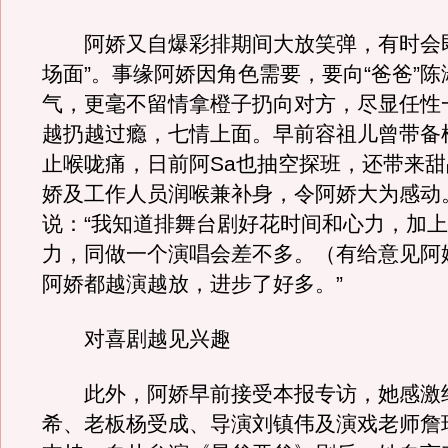
阿娇又自爆彩排期间大放笑弹，有时会即
场面”。事缘阿娇因角色需要，要向“爸爸”
气，更毫不留情拿橙子扔向对方，尽显任性
越扔越过瘾，七情上面。早前容祖儿曾带备
止喉咙痛，日前阿Sa也抽空探班，还带来
娇及工作人员润喉兼补身，令阿娇大为感动。
说：“我知道排舞台剧好花时间和心力，加
力，同做一个演唱会差不多。（有给意见阿
阿娇都越演越放，进步了好多。”
对喜剧越见兴趣
此外，阿娇早前接受本报专访，她感激
希、老板杨受成、导演刘镇伟及演戏老师詹