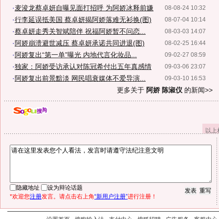
·
麦浚龙蔡卓妍自曝见面打招呼 为阿娇冰释前嫌
08-08-24 10:32
·
行李延误抵美国 蔡卓妍揭阿娇落难无衫换(图)
08-07-04 10:14
·
蔡卓妍走秀关智斌陪伴 祝福阿娇暂不问恋...
08-03-03 14:07
·
阿娇崩溃避世减压 蔡卓妍承诺共同进退(图)
08-02-25 16:44
·
阿娇复出“第一单”曝光 内地代言化妆品...
09-02-27 08:59
·
独家：阿娇受访承认对陈冠希付出五年真感情
09-03-06 23:07
·
阿娇复出前景黯淡 网民唱衰媒体不爱导演...
09-03-10 16:53
更多关于
阿娇 陈淑仪
的新闻>>
以上
隐藏地址
设为辩论话题
*欢迎您
注册
发言。请点击右上角
“新用户注册”
进行注册！