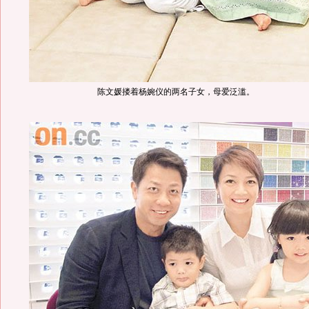
陈文媛搂着杨婉仪的两名子女，母爱泛滥。