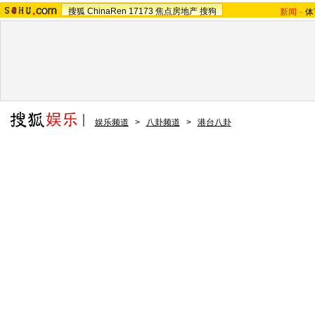
搜狐
ChinaRen
17173
焦点房地产
搜狗
新闻
-
体
娱乐频道
>
八卦频道
>
港台八卦