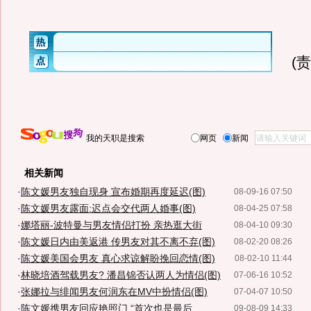
(
我的天职是搜索
网页
新闻
相关新闻
·
陈文媛男友独自现身 宣布婚期再度延迟(图)
08-09-16 07:50
·
陈文媛男友露面:迟点会交代两人婚事(图)
08-04-25 07:58
·
娜塔丽-波特曼与男友情侣打扮 亲热逛大街
08-04-10 09:30
·
陈文媛日内由美返港 传男友对其不离不弃(图)
08-02-20 08:26
·
陈文媛美国会男友 真心求谅解盼挽回恋情(图)
08-02-10 11:44
·
林晓培酒驾载男友? 潘昌锦否认两人为情侣(图)
07-06-16 10:52
·
张娜拉与绯闻男友何润东在MV中扮情侣(图)
07-04-07 10:50
·
陈文媛携男友回应艳照门 “首次也是最后...
09-08-09 14:33