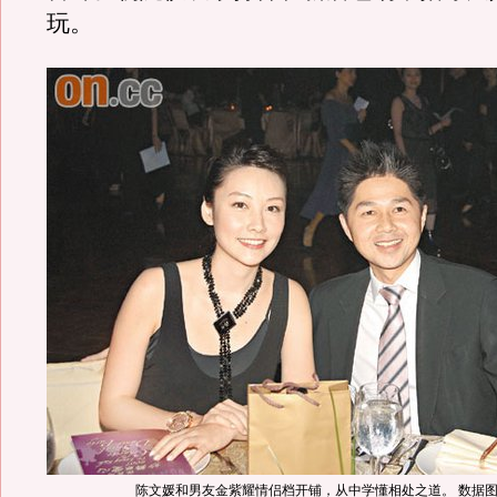
玩。
陈文媛和男友金紫耀情侣档开铺，从中学懂相处之道。 数据