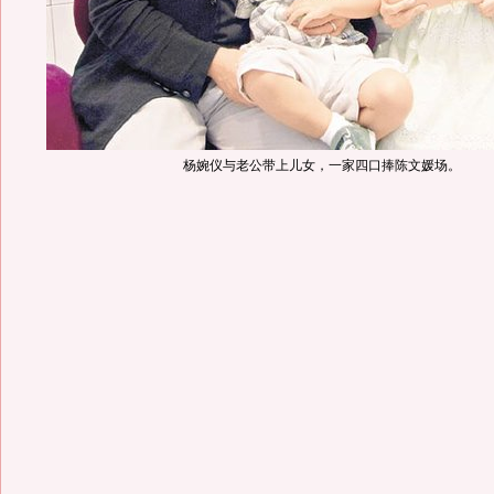
杨婉仪与老公带上儿女，一家四口捧陈文媛场。