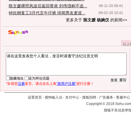
·
陈文媛裸照风波后返回香港 刘伟强称不追...
08-11-20 08:41
·
钟欣桐复工3月代言牛仔裤 绯闻男友麦浚...
09-02-28 10:41
更多关于
陈文媛 杨婉仪
的新闻>>
以上
隐藏地址
设为辩论话题
*欢迎您
注册
发言。请点击右上角
“新用户注册”
进行注册！
设置首页
-
搜狗输入法
-
支付中心
-
搜狐招聘
-
广告服务
-
客服中心
Copyright
©
2018 Sohu.com 
搜狐不良信息举