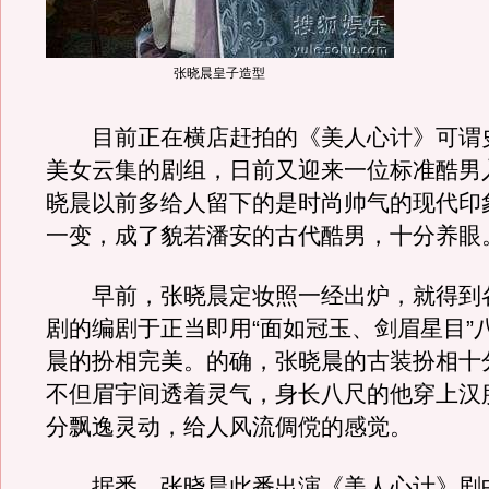
张晓晨皇子造型
目前正在横店赶拍的《美人心计》可谓
美女云集的剧组，日前又迎来一位标准酷男
晓晨以前多给人留下的是时尚帅气的现代印
一变，成了貌若潘安的古代酷男，十分养眼
早前，张晓晨定妆照一经出炉，就得到
剧的编剧于正当即用“面如冠玉、剑眉星目”
晨的扮相完美。的确，张晓晨的古装扮相十
不但眉宇间透着灵气，身长八尺的他穿上汉
分飘逸灵动，给人风流倜傥的感觉。
据悉，张晓晨此番出演《美人心计》剧