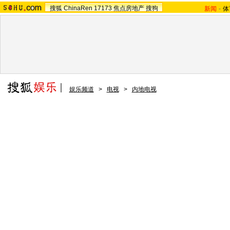
搜狐
ChinaRen
17173
焦点房地产
搜狗
新闻
-
体
娱乐频道
>
电视
>
内地电视