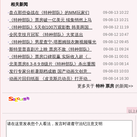
相关新闻
·
盘点那些奋战在《特种部队》的MM玩家们
09-08-13 10:22
·
《特种部队》票房破一亿美元 续集悄然上马
09-08-13 10:21
·
《特种部队》5天创100万观影数 韩美两国...
09-08-12 11:19
·
全民竞技月冠军 《特种部队》大奖送出
09-08-12 10:47
·
《特种部队》男星查宁-塔图姆脱衣舞视频曝光
09-08-12 09:45
·
斯特里普喜剧片上映 票房不敌《特种部队》
09-08-11 09:24
·
《特种部队》票房口碑双赢 实际收入超《...
09-08-11 00:01
·
北美票房8.3-8.9:B级片《特种部队》杀出重围
09-08-10 08:14
·
发行专家分析暑期档成败 国产动画欠创意...
09-08-03 10:03
·
动画片回归纸面 《皮克斯总动员》打开动...
09-08-14 16:30
更多关于
特种 票房
的新闻>>
以上