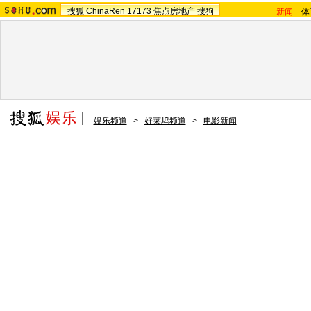
搜狐
ChinaRen
17173
焦点房地产
搜狗
新闻
-
体
娱乐频道
>
好莱坞频道
>
电影新闻