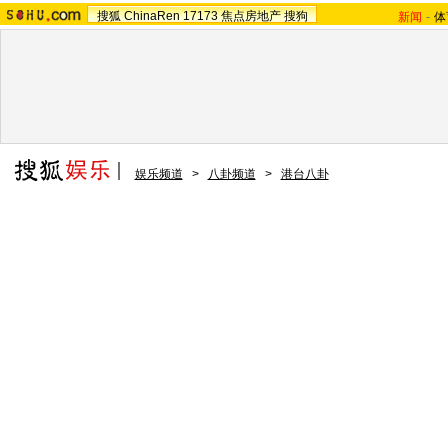
搜狐
ChinaRen
17173
焦点房地产
搜狗
新闻
-
体
娱乐频道
>
八卦频道
>
港台八卦