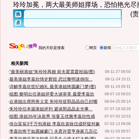
玲玲加冕，两大最美师姐撑场，恐怕艳光尽
(
我的天职是搜索
网页
新闻
相关新闻
·
"最美丽港姐"朱玲玲再婚 前夫霍震霆祝福(图)
08-11-27 08:50
·
最美港姐李嘉欣情史辉煌 恋过黎明迷倒倪...
08-11-24 10:11
·
详解李嘉欣世纪婚礼 最美港姐终圆豪门梦(图)
08-11-24 09:31
·
组图:黎明出任港姐评委大谈审美 最爱李嘉欣
08-07-16 08:03
·
众港姐出席慈善义卖 朱玲玲提郭晶晶自己封嘴
08-04-25 09:14
·
朱玲玲任本届港姐评判 避谈郭晶晶走光事...
07-07-18 09:29
·
组图:港姐35年泳装秀 张曼玉优雅李嘉欣性感
07-07-03 10:53
·
传台富翁3千万包港姐 李嘉欣袁咏仪成怀疑对象
07-02-13 09:08
·
李嘉欣终于如愿嫁豪门 夫君许晋亨身家几百亿
08-11-03 08:57
·
李嘉欣婚后首次拍戏 问及生小孩大打太极(图)
09-07-28 08:58