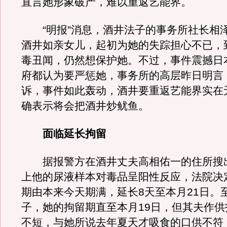
直言她形象破产，难以重返艺能界。
“明报”消息，酒井法子的事务所社长相
酒井如亲女儿，起初为她的失踪担心不已，
毒丑闻，仍然想保护她。不过，事件震撼日
府都认为要严惩她，事务所的高层昨日明言
诉，事件如此轰动，酒井要重返艺能界实在
确表示将会把酒井炒鱿鱼。
面临延长拘留
据报警方在酒井丈夫高相佑一的住所搜
上他的尿液样本对毒品呈阳性反应，法院决
期由本来今天期满，延长8天至本月21日。
子，她的拘留期直至本月19日，但其夫作供
不短，与她所说去年夏天才吸食的口供不符