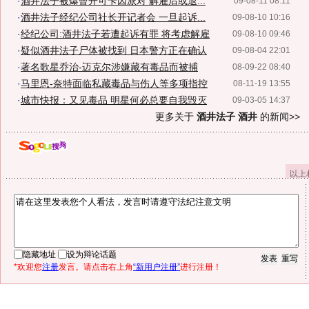
·
酒井法子被爆曾开可卡因派对 解雇后或退...
09-08-11 08:11
·
酒井法子经纪公司社长开记者会 一旦起诉...
09-08-10 10:16
·
经纪公司:酒井法子若遭起诉有罪 将考虑解雇
09-08-10 09:46
·
疑似酒井法子尸体被找到 日本警方正在确认
09-08-04 22:01
·
著名歌星乔治-迈克尔涉嫌藏有毒品而被捕
08-09-22 08:40
·
马里恩-奈特面临私藏毒品与伤人等多项指控
08-11-19 13:55
·
城市快报：又见毒品 明星何必总要自我毁灭
09-03-05 14:37
更多关于
酒井法子 酒井
的新闻>>
以上
隐藏地址
设为辩论话题
*欢迎您
注册
发言。请点击右上角
“新用户注册”
进行注册！