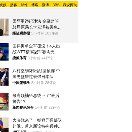
视频
-
播客
-
邮件
-
博客
-
微博
-
BBS
-
我说两句
因严重违纪违法 金融监管
总局原局长李云泽被罢免全
国人大代表
经济观察报
5小时前
101评论
国乒男单全军覆没！4人出
战WTT横滨冠军赛均无缘
八强
搜狐体育
3小时前
44评论
八村塁/河村出战世预赛 中
国男篮错过最强日本队
中国篮镜头
8小时前
28评论
最高领袖给总统下了“最后
警告”？
新闻资讯综合
1小时前
23评论
大决战来了，朝鲜导弹部队
赴俄，普京新设特殊兵种，