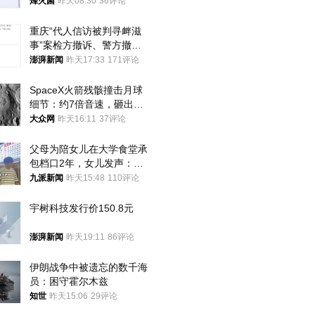
朝要动真格？
烽火菌
昨天08:30
36评论
重庆“代人信访被判寻衅滋
事”案检方撤诉、警方撤
案，两被告人获国赔
澎湃新闻
昨天17:33
171评论
SpaceX火箭残骸撞击月球
细节：约7倍音速，砸出直
径约30米撞击坑
大众网
昨天16:11
37评论
父母为陪女儿在大学食堂承
包档口2年，女儿发声：初
衷是为了陪伴，毕业后将不
九派新闻
昨天15:48
110评论
再营业
宇树科技发行价150.8元
澎湃新闻
昨天19:11
86评论
伊朗战争中被遗忘的数千海
员：困守霍尔木兹
知世
昨天15:06
29评论