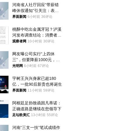
河南省人社厅回应“带薪错
峰休假通知”引关注：表述
不够准确，待修改后印发
界面新闻
6小时前
36评论
桃酥中吃出金属牙冠？泸溪
河发布调查结论：消费者已
澄清，所发视频情况不属实
观察者网
10小时前
30评论
网友曝公司实行“上四休
三”，但要降薪1000元，不
接受只能辞职
光明网
6小时前
67评论
宇树王兴兴身家已超180
亿，一批90后新贵也将诞生
界面新闻
11小时前
59评论
阿根廷足协致函因凡蒂诺：
正确道路是继续在您领导下
足坛欧美汇
13小时前
55评论
河南“三支一扶”笔试成绩作