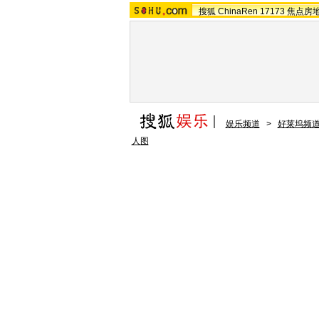
搜狐
ChinaRen
17173
焦点房
娱乐频道
>
好莱坞频
人图