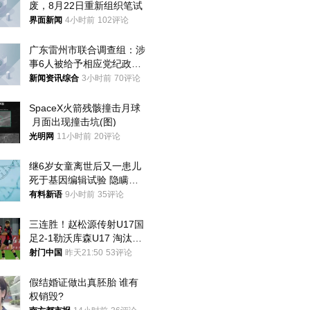
废，8月22日重新组织笔试
界面新闻
4小时前
102评论
广东雷州市联合调查组：涉
事6人被给予相应党纪政务
处分和组织处理
新闻资讯综合
3小时前
70评论
SpaceX火箭残骸撞击月球
 月面出现撞击坑(图)
光明网
11小时前
20评论
继6岁女童离世后又一患儿
死于基因编辑试验 隐瞒一
年才对外披露
有料新语
9小时前
35评论
三连胜！赵松源传射U17国
足2-1勒沃库森U17 淘汰赛
将战河床
射门中国
昨天21:50
53评论
假结婚证做出真胚胎 谁有
权销毁?