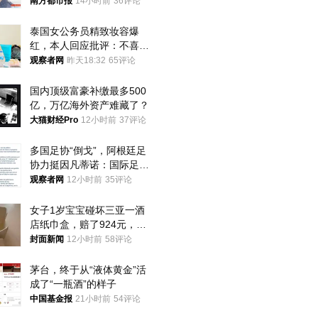
南方都市报
14小时前
36评论
泰国女公务员精致妆容爆
红，本人回应批评：不喜欢
就别看
观察者网
昨天18:32
65评论
国内顶级富豪补缴最多500
亿，万亿海外资产难藏了？
大猫财经Pro
12小时前
37评论
多国足协“倒戈”，阿根廷足
协力挺因凡蒂诺：国际足联
今后应继续在其领导下前行
观察者网
12小时前
35评论
女子1岁宝宝碰坏三亚一酒
店纸巾盒，赔了924元，发
帖吐槽后酒店退还一半的
封面新闻
12小时前
58评论
钱，当地市监局回应
茅台，终于从“液体黄金”活
成了“一瓶酒”的样子
中国基金报
21小时前
54评论