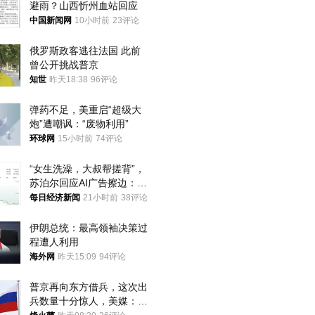
避雨？山西忻州血站回应
中国新闻网
10小时前
23评论
俄罗斯政客逃往法国 此前
曾公开挑战普京
知世
昨天18:38
96评论
弹药不足，美重启“超级大
炮”遭嘲讽：“废物利用”
环球网
15小时前
74评论
“女生洗澡，大叔帮搓背”，
苏泊尔回应AI广告擦边：视
频全下架，已强化内容管理
每日经济新闻
21小时前
38评论
与审核
伊朗总统：最高领袖决策过
程遭人利用
海外网
昨天15:09
94评论
普京再向东方借兵，这次出
兵数量十分惊人，美媒：俄