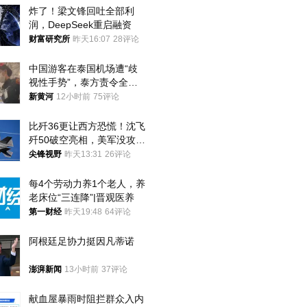
炸了！梁文锋回吐全部利
润，DeepSeek重启融资
财富研究所
昨天16:07
28评论
中国游客在泰国机场遭“歧
视性手势”，泰方责令全面
调查，对责任人采取最严厉
新黄河
12小时前
75评论
处分
比歼36更让西方恐慌！沈飞
歼50破空亮相，美军没攻克
的技术被拿下
尖锋视野
昨天13:31
26评论
每4个劳动力养1个老人，养
老床位“三连降”|晋观医养
第一财经
昨天19:48
64评论
阿根廷足协力挺因凡蒂诺
澎湃新闻
13小时前
37评论
献血屋暴雨时阻拦群众入内