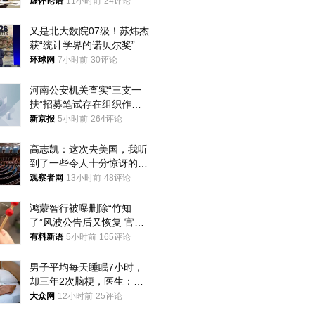
76岁老将扛旗
虚怀论语
11小时前
24评论
又是北大数院07级！苏炜杰
获“统计学界的诺贝尔奖”
环球网
7小时前
30评论
河南公安机关查实“三支一
扶”招募笔试存在组织作弊
犯罪行为
新京报
5小时前
264评论
高志凯：这次去美国，我听
到了一些令人十分惊讶的消
息
观察者网
13小时前
48评论
鸿蒙智行被曝删除“竹知
了”风波公告后又恢复 官媒
曾力挺：劝华为要大度的，
有料新语
5小时前
165评论
你们适不适合？
男子平均每天睡眠7小时，
却三年2次脑梗，医生：这
样睡觉更伤身
大众网
12小时前
25评论