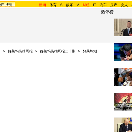
地产
搜狗
新闻
-
体育
-
S
-
娱乐
-
V
-
财经
-
IT
-
汽车
-
房产
-
女人
-
热评榜
道
>
好莱坞街拍周报
>
好莱坞街拍周报二十期
>
好莱坞潮