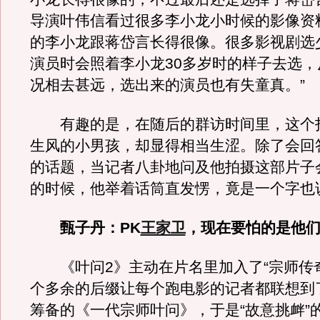
导演叶伟信看过很多李小龙小时候的影像资料
的李小龙跟蒋岱言长得很像。很多影视剧选
演员时会照着李小龙30多岁时的样子去选，
况相去甚远，选出来的演员也有失童真。”
有趣的是，在随后的群访时间里，这个
生风的小男孩，却显得相当生涩。除了会回
的话题，当记者八卦地问及他拍摄这部片子
的时候，他举着话筒直发愣，竟是一个字也
甄子丹：PK
王家卫
，现在要怕的是他
《叶问2》主动在片名里加入了“宗师传奇
个多余的后缀让每个跑电影的记者都联想到
筹备的《一代宗师叶问》，于是“故意挑衅”