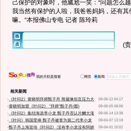
己保护的对象时，他尴尬一笑：“问题怎么
我当然有保护的人啦，我爸爸妈妈，还有其
嘛。”本报佛山专电 记者 陈玲莉
(
我的天职是搜索
网页
新闻
相关新闻
·
《叶问2》黄晓明拜师甄子丹 熊黛琳坦言压力大
09-08-12 04:17
·
黄晓明加盟《叶问2》 "拜师"甄子丹(图)
09-08-05 08:06
·
《叶问2》集结海选李小龙 甄子丹否认片酬大涨
09-06-14 13:38
·
《叶问》韩国受捧 甄子丹被誉为第二代李小龙
09-04-07 13:18
·
甄子丹上海宣传《叶问2》:没有李小龙没有阿娇
09-04-01 10:01