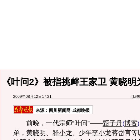
《叶问2》被指挑衅王家卫 黄晓明
2009年08月12日17:21
[
我来
来源：
四川新闻网-成都晚报
前晚，一代宗师“叶问”——
甄子丹
博客
(
)
弟，
黄晓明
、
释小龙
、少年
李小龙
蒋岱言等