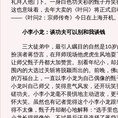
礼拜入他门下。一身白色功夫衫的甄子丹笑
这也意味着，去年大卖的《叶问》将正式启
——《叶问2：宗师传奇》今日在上海开机
小李小龙：谈功夫可以别和我谈钱
三大徒弟中，最引人瞩目的自然是10岁
扮演者蒋岱言，在拜师现场他虎虎生风地耍
让师父甄子丹都大加赞赏。别看年纪小，却
围内的大选过关斩将脱颖而出的。前晚，佛
的万福台上，一直以李小龙为自己偶像的甄
小龙叫自己师父，笑得意气风发，还开玩笑
磋功夫。小李小龙毫不畏惧地主动进攻，更
怀大笑。虽然也有记者觉得这个小李小龙跟
得不太像，甄子丹却耐心地解释：“选手里
小龙长得很像的，不过最后还是选择了蒋岱