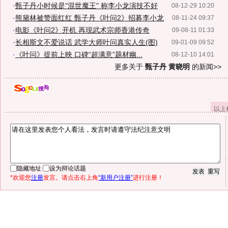
·
甄子丹小时候是"混世魔王" 称李小龙演技不好
08-12-29 10:20
·
熊黛林被赞面红红 甄子丹《叶问2》招募李小龙
08-11-24 09:37
·
电影《叶问2》开机 再现武术宗师香港传奇
09-08-11 01:33
·
长相斯文不爱说话 武学大师叶问真实人生(图)
09-01-09 09:52
·
《叶问》提前上映 口碑“超满意”题材幽...
08-12-10 14:01
更多关于
甄子丹 黄晓明
的新闻>>
以上
隐藏地址
设为辩论话题
*欢迎您
注册
发言。请点击右上角
“新用户注册”
进行注册！