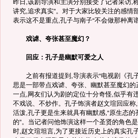
昨日,该剧导演和主演分别接受了记者采访,
讲究,追求真实”。对于大家比较关注的感情
表示这不是重点,孔子与南子“不会做那种离谱
戏谑、夸张甚至魔幻？
回应：孔子是幽默可爱之人
之前有报道提到,导演表示“电视剧《孔
思是一部带点戏谑、夸张、幽默甚至魔幻的
一点,网友们认为剧的定位十分奇怪,似乎有
不戏说、不炒作。孔子饰演者赵文瑄回应称
活泼,孔子更是生来就具有幽默感,“原生态
的”。当记者问他饰演这样一个圣贤的角色
时,赵文瑄坦言,为了更接近历史上的真实孔子