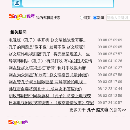
我的天职是搜索
网页
新闻
相关新闻
·
电视版《孔子》将开机 赵文瑄挑战发哥要...
09-08-05 09:09
·
孔子的问题是"像不像" 发哥不像 赵文瑄呢?
09-08-05 09:05
·
赵文瑄饰电视剧版"孔子" 将完整呈现圣人一生
09-08-05 07:57
·
导演韩刚讲《孔子》:有武打戏 有柏拉图式爱情
09-08-04 10:26
·
网友疑赵文瑄冯远征"断背" 称对手戏很肉麻
09-07-06 10:27
·
网友为众男星"加刘海" 赵文瑄柳云龙最帅(图)
09-06-05 07:58
·
网友赞孔子就是国际巨星 两导演抢拍电视...
09-03-05 17:09
·
孙红雷自曝将演孔子 九成网友不答应(图)
08-12-23 10:44
·
胡玫韩刚选中同类题材 《孔子》将登上电视荧
08-03-05 13:59
·
日本电视剧收视率调查：《东京爱情故事》夺冠
09-07-24 10:57
更多关于
孔子 赵文瑄
的新闻>>