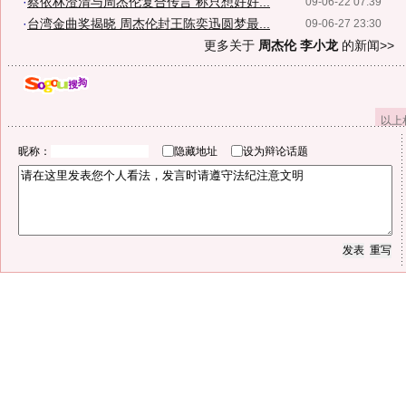
·
蔡依林澄清与周杰伦复合传言 称只想好好...
09-06-22 07:39
·
台湾金曲奖揭晓 周杰伦封王陈奕迅圆梦最...
09-06-27 23:30
更多关于
周杰伦 李小龙
的新闻>>
以上
昵称：
隐藏地址
设为辩论话题