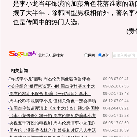
是李小龙当年饰演的加藤角色花落谁家的新
攘了大半年，除韩国型男权相佑外，著名李
也是传闻中的热门人选。
(
我的天职是搜索
网页
新闻
相关新闻
·
"寻找李小龙"启动 周杰伦为偶像破例当评委
09-08-07 09:41
·
"英伦组合"餐厅密谈两小时 周杰伦辞演李小龙
09-02-18 07:55
·
周杰伦档期不配合 拒演《一代宗师》李小...
09-02-17 13:48
·
周杰伦称不敢演李小龙 但相关角色一定会捧场
06-12-07 09:44
·
传周杰伦曾请缨演出《李小龙传奇》锁定陈国坤
06-12-04 09:21
·
《李小龙传奇》将开拍 周杰伦想免费演李小龙
06-05-17 12:28
·
央视五千万投拍电视剧 周杰伦想演李小龙(图)
06-05-17 08:50
·
周杰伦：没跟蔡依林合作 曾极其讨厌艺人生活
09-06-21 10:59