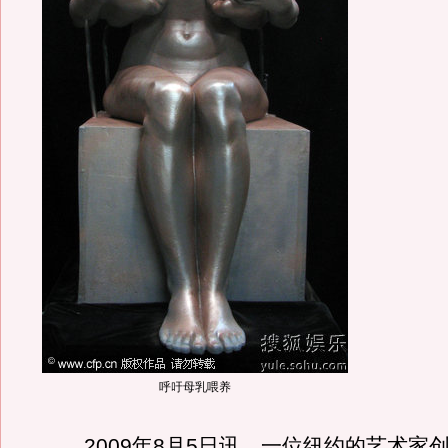
呼吁母乳喂养
2009年8月5日讯，一位纽约的艺术家