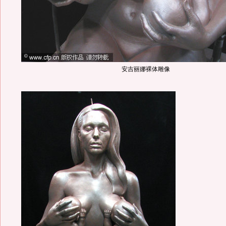
安吉丽娜裸体雕像