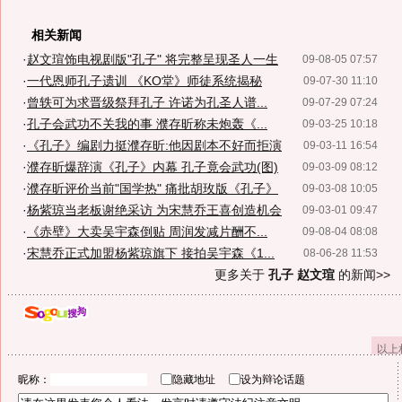
相关新闻
·
赵文瑄饰电视剧版"孔子" 将完整呈现圣人一生
09-08-05 07:57
·
一代恩师孔子遗训 《KO堂》师徒系统揭秘
09-07-30 11:10
·
曾轶可为求晋级祭拜孔子 许诺为孔圣人谱...
09-07-29 07:24
·
孔子会武功不关我的事 濮存昕称未炮轰《...
09-03-25 10:18
·
《孔子》编剧力挺濮存昕:他因剧本不好而拒演
09-03-11 16:54
·
濮存昕爆辞演《孔子》内幕 孔子竟会武功(图)
09-03-09 08:12
·
濮存昕评价当前"国学热" 痛批胡玫版《孔子》
09-03-08 10:05
·
杨紫琼当老板谢绝采访 为宋慧乔王喜创造机会
09-03-01 09:47
·
《赤壁》大卖吴宇森倒贴 周润发减片酬不...
09-08-04 08:08
·
宋慧乔正式加盟杨紫琼旗下 接拍吴宇森《1...
08-06-28 11:53
更多关于
孔子 赵文瑄
的新闻>>
以上
昵称：
隐藏地址
设为辩论话题