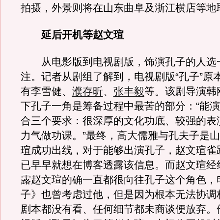
拍摄，外景则将在山东曲阜及浙江横店等地
延后开机等赵文瑄
从电影版到电视剧版，饰演孔子的人选
注。记者从剧组了解到，电视剧版“孔子”原
有李雪健、
濮存昕
、
张丰毅
等。该剧导演韩
下孔子一角是筹备过程中最苦的部分：“能
合三个要求：很深厚的文化功底、较强的表
力气做功课。”最终，高大儒雅与孔夫子是
瑄成功出线，对于能够出演孔子，赵文瑄雀
已早早就想在博客透露该信息。而赵文瑄经
露赵文瑄的确一直都很向往孔子这个角色，
子》也曾考虑过他，但是因为根本无法协调
剧本都没有看、任何细节都未商谈便放弃。