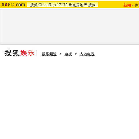
搜狐
ChinaRen
17173
焦点房地产
搜狗
新闻
-
体
娱乐频道
>
电视
>
内地电视