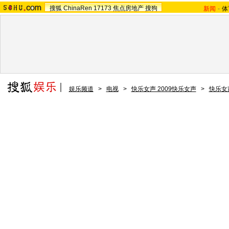
搜狐
ChinaRen
17173
焦点房地产
搜狗
新闻
-
体
娱乐频道
>
电视
>
快乐女声 2009快乐女声
>
快乐女