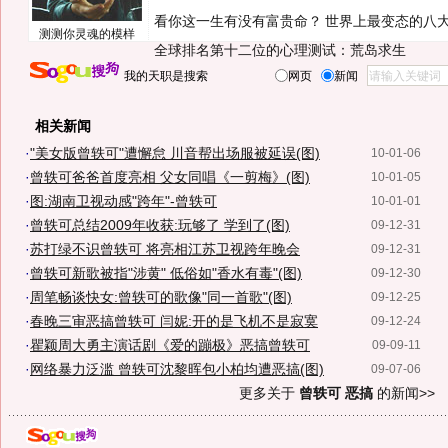
看你这一生有没有富贵命？
世界上最变态的八
测测你灵魂的模样
全球排名第十二位的心理测试：荒岛求生
我的天职是搜索
网页
新闻
相关新闻
·
"美女版曾轶可"遭懈怠 川音帮出场服被延误(图)
10-01-06
·
曾轶可爸爸首度亮相 父女同唱《一剪梅》(图)
10-01-05
·
图:湖南卫视动感"跨年"-曾轶可
10-01-01
·
曾轶可总结2009年收获:玩够了 学到了(图)
09-12-31
·
苏打绿不识曾轶可 将亮相江苏卫视跨年晚会
09-12-31
·
曾轶可新歌被指"涉黄" 低俗如"香水有毒"(图)
09-12-30
·
周笔畅谈快女:曾轶可的歌像"同一首歌"(图)
09-12-25
·
春晚三审恶搞曾轶可 闫妮:开的是飞机不是寂寞
09-12-24
·
瞿颖周大勇主演话剧《爱的蹦极》恶搞曾轶可
09-09-11
·
网络暴力泛滥 曾轶可沈黎晖包小柏均遭恶搞(图)
09-07-06
更多关于
曾轶可 恶搞
的新闻>>