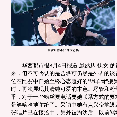
曾轶可称不怕网友恶搞
华西都市报8月4日报道 虽然从“快女”的
来，但不可否认的是
曾轶可
仍然是外界的谈
位在比赛中自始至终心态超好的“绵羊音”接
时，再次展现其清纯可爱的本色。尽管和粉
乎，对于一些粉丝要电话要她联系方式的要
是笑哈哈地谢绝了。采访中她有点兴奋地透
张唱片已在接洽中，另外被淘汰后，以前骂