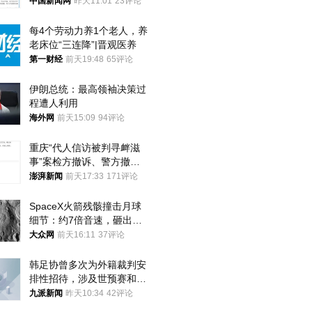
中国新闻网
昨天11:01
23评论
每4个劳动力养1个老人，养
老床位“三连降”|晋观医养
第一财经
前天19:48
65评论
伊朗总统：最高领袖决策过
程遭人利用
海外网
前天15:09
94评论
重庆“代人信访被判寻衅滋
事”案检方撤诉、警方撤
案，两被告人获国赔
澎湃新闻
前天17:33
171评论
SpaceX火箭残骸撞击月球
细节：约7倍音速，砸出直
径约30米撞击坑
大众网
前天16:11
37评论
韩足协曾多次为外籍裁判安
排性招待，涉及世预赛和奥
预赛，韩足协回应
九派新闻
昨天10:34
42评论