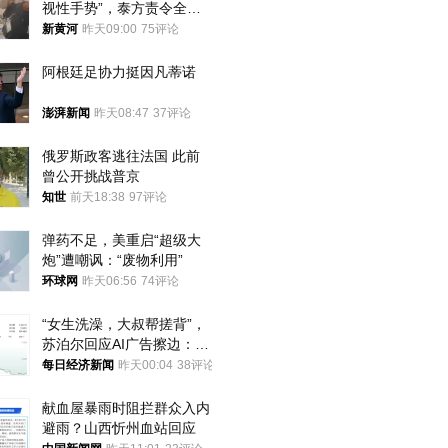
视性手势”，泰方责令全面
调查，对责任人采取最严厉
新黄河
昨天09:00
75评论
处分
阿根廷足协力挺因凡蒂诺
澎湃新闻
昨天08:47
37评论
俄罗斯政客逃往法国 此前
曾公开挑战普京
知世
前天18:38
97评论
弹药不足，美重启“超级大
炮”遭嘲讽：“废物利用”
环球网
昨天06:56
74评论
“女生洗澡，大叔帮搓背”，
苏泊尔回应AI广告擦边：视
频全下架，已强化内容管理
每日经济新闻
昨天00:04
38评论
与审核
献血屋暴雨时阻拦群众入内
避雨？山西忻州血站回应