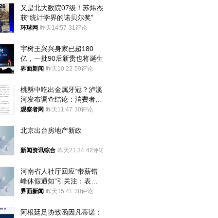
又是北大数院07级！苏炜杰
获“统计学界的诺贝尔奖”
环球网
昨天14:57
31评论
宇树王兴兴身家已超180
亿，一批90后新贵也将诞生
界面新闻
昨天10:22
59评论
桃酥中吃出金属牙冠？泸溪
河发布调查结论：消费者已
澄清，所发视频情况不属实
观察者网
昨天11:47
30评论
北京出台房地产新政
新闻资讯综合
昨天21:34
42评论
河南省人社厅回应“带薪错
峰休假通知”引关注：表述
不够准确，待修改后印发
界面新闻
昨天15:41
38评论
阿根廷足协致函因凡蒂诺：