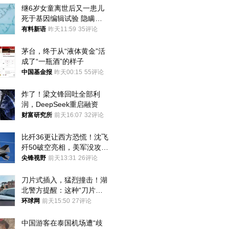
继6岁女童离世后又一患儿
死于基因编辑试验 隐瞒一
年才对外披露
有料新语
昨天11:59
35评论
茅台，终于从“液体黄金”活
成了“一瓶酒”的样子
中国基金报
昨天00:15
55评论
炸了！梁文锋回吐全部利
润，DeepSeek重启融资
财富研究所
前天16:07
32评论
比歼36更让西方恐慌！沈飞
歼50破空亮相，美军没攻克
的技术被拿下
尖锋视野
前天13:31
26评论
刀片式插入，猛烈撞击！湖
北警方提醒：这种“刀片超
车”，太危险了
环球网
前天15:50
27评论
中国游客在泰国机场遭“歧