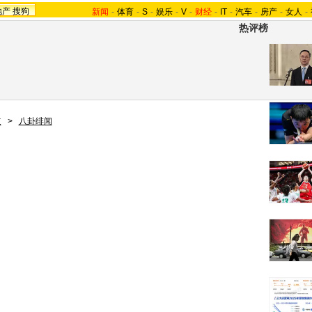
地产
搜狗
新闻
-
体育
-
S
-
娱乐
-
V
-
财经
-
IT
-
汽车
-
房产
-
女人
-
热评榜
道
>
八卦绯闻