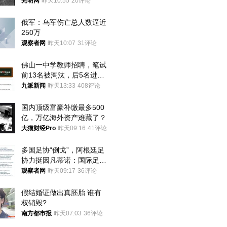
光明网
昨天10:55
20评论
俄军：乌军伤亡总人数逼近
250万
观察者网
昨天10:07
31评论
佛山一中学教师招聘，笔试
前13名被淘汰，后5名进体
检，被疑萝卜岗，官方通
九派新闻
昨天13:33
408评论
报：已叫停
国内顶级富豪补缴最多500
亿，万亿海外资产难藏了？
大猫财经Pro
昨天09:16
41评论
多国足协“倒戈”，阿根廷足
协力挺因凡蒂诺：国际足联
今后应继续在其领导下前行
观察者网
昨天09:17
36评论
假结婚证做出真胚胎 谁有
权销毁?
南方都市报
昨天07:03
36评论