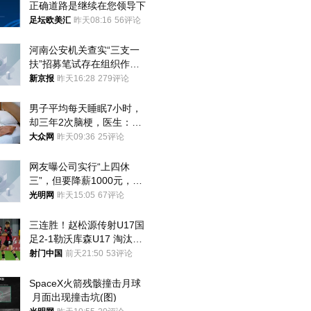
正确道路是继续在您领导下
足坛欧美汇
昨天08:16
56评论
河南公安机关查实“三支一
扶”招募笔试存在组织作弊
犯罪行为
新京报
昨天16:28
279评论
男子平均每天睡眠7小时，
却三年2次脑梗，医生：这
样睡觉更伤身
大众网
昨天09:36
25评论
网友曝公司实行“上四休
三”，但要降薪1000元，不
接受只能辞职
光明网
昨天15:05
67评论
三连胜！赵松源传射U17国
足2-1勒沃库森U17 淘汰赛
将战河床
射门中国
前天21:50
53评论
SpaceX火箭残骸撞击月球
 月面出现撞击坑(图)