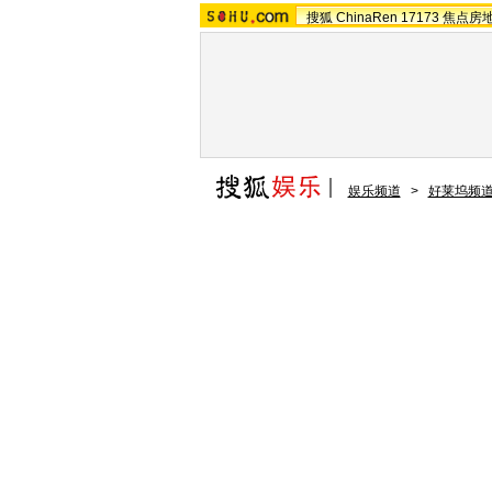
搜狐
ChinaRen
17173
焦点房
娱乐频道
>
好莱坞频