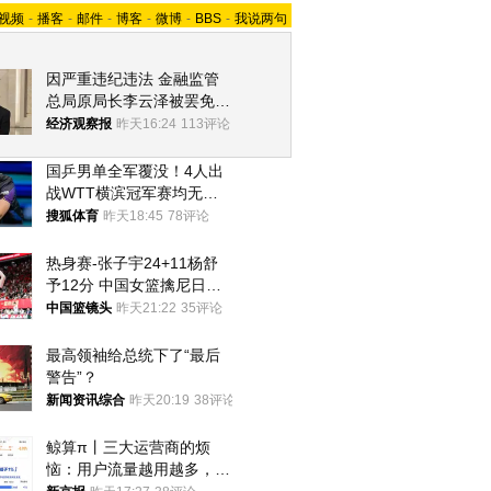
视频
-
播客
-
邮件
-
博客
-
微博
-
BBS
-
我说两句
因严重违纪违法 金融监管
总局原局长李云泽被罢免全
国人大代表
经济观察报
昨天16:24
113评论
国乒男单全军覆没！4人出
战WTT横滨冠军赛均无缘
八强
搜狐体育
昨天18:45
78评论
热身赛-张子宇24+11杨舒
予12分 中国女篮擒尼日利
亚
中国篮镜头
昨天21:22
35评论
最高领袖给总统下了“最后
警告”？
新闻资讯综合
昨天20:19
38评论
鲸算π丨三大运营商的烦
恼：用户流量越用越多，收