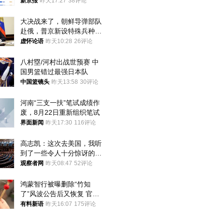
入却越来越少
新京报
昨天17:27
38评论
大决战来了，朝鲜导弹部队
赴俄，普京新设特殊兵种，
76岁老将扛旗
虚怀论语
昨天10:28
26评论
八村塁/河村出战世预赛 中
国男篮错过最强日本队
中国篮镜头
昨天13:58
30评论
河南“三支一扶”笔试成绩作
废，8月22日重新组织笔试
界面新闻
昨天17:30
116评论
高志凯：这次去美国，我听
到了一些令人十分惊讶的消
息
观察者网
昨天08:47
52评论
鸿蒙智行被曝删除“竹知
了”风波公告后又恢复 官媒
曾力挺：劝华为要大度的，
有料新语
昨天16:07
175评论
你们适不适合？