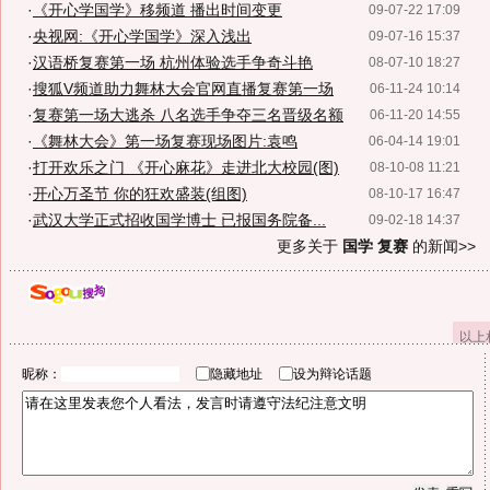
·
《开心学国学》移频道 播出时间变更
09-07-22 17:09
·
央视网:《开心学国学》深入浅出
09-07-16 15:37
·
汉语桥复赛第一场 杭州体验选手争奇斗艳
08-07-10 18:27
·
搜狐V频道助力舞林大会官网直播复赛第一场
06-11-24 10:14
·
复赛第一场大逃杀 八名选手争夺三名晋级名额
06-11-20 14:55
·
《舞林大会》第一场复赛现场图片:袁鸣
06-04-14 19:01
·
打开欢乐之门 《开心麻花》走进北大校园(图)
08-10-08 11:21
·
开心万圣节 你的狂欢盛装(组图)
08-10-17 16:47
·
武汉大学正式招收国学博士 已报国务院备...
09-02-18 14:37
更多关于
国学 复赛
的新闻>>
以上
昵称：
隐藏地址
设为辩论话题