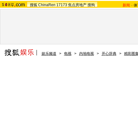
搜狐
ChinaRen
17173
焦点房地产
搜狗
新闻
-
体
娱乐频道
>
电视
>
内地电视
>
开心辞典
>
精彩图