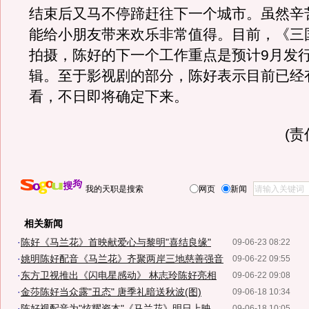
结束后又马不停蹄赶往下一个城市。虽然辛
能给小朋友带来欢乐非常值得。目前，《三
拍摄，陈好的下一个工作重点是预计9月发
辑。至于影视剧的部分，陈好表示目前已经
看，不日即将确定下来。
(
我的天职是搜索
网页
新闻
相关新闻
·
陈好《马兰花》首映献爱心与黎明"喜结良缘"
09-06-23 08:22
·
姚明陈好配音《马兰花》齐聚两岸三地慈善强音
09-06-22 09:55
·
东方卫视推出《闪电星感动》 林志玲陈好亮相
09-06-22 09:08
·
金莎陈好当众露"丑态" 唐季礼暗送秋波(图)
09-06-18 10:34
·
陈好视配音为"炫耀资本"《马兰花》明日上映
09-06-18 10:05