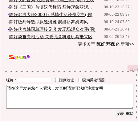
·
陈好《三国》首演汉代舞蹈 貂蝉形象获观...
08-10-23 13:27
·
陈好炒股大赚2000万 感情生活还是空白(图)
09-05-22 08:37
·
陈好版貂蝉造型飘逸淡雅 婀娜起舞妩媚风...
08-10-24 07:39
·
陈好代言韩国总理接见 引发现场观众欢呼(图)
08-04-23 16:41
·
陈好淡雅亮相活动 关爱儿童将送玩具抵灾区
08-05-26 13:47
更多关于
陈好 环保
的新闻>>
以上
昵称：
隐藏地址
设为辩论话题