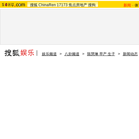
搜狐
ChinaRen
17173
焦点房地产
搜狗
新闻
-
体
娱乐频道
>
八卦频道
>
陈慧琳 早产 生子
>
新闻动态