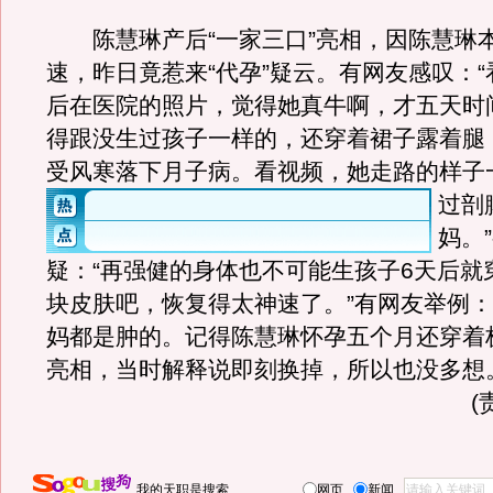
陈慧琳产后“一家三口”亮相，因陈慧琳
速，昨日竟惹来“代孕”疑云。有网友感叹：
后在医院的照片，觉得她真牛啊，才五天时
得跟没生过孩子一样的，还穿着裙子露着腿
受风寒落下月子病。
看视频，她走路的样子
过剖
妈。
疑：“再强健的身体也不可能生孩子6天后就
块皮肤吧，恢复得太神速了。”有网友举例：
妈都是肿的。记得陈慧琳怀孕五个月还穿着
亮相，当时解释说即刻换掉，所以也没多想
(
我的天职是搜索
网页
新闻