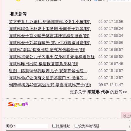
相关新闻
·
范文芳九月办婚礼 想学陈慧琳尽快生小孩(图)
09-07-17 10:59
·
陈慧琳喝鱼汤补奶上围激增 爱闻爱子刘昇(图)
09-07-17 09:24
·
陈慧琳爱子首次曝光笑言其味道感觉很香(图)
09-07-17 08:34
·
陈慧琳爱子刘昇首曝光 穿小牛衫粉嫩可爱(图)
09-07-17 08:06
·
陈慧琳"潮妈"装扮出院 透气布包着爱子(图)
09-07-16 09:57
·
陈慧琳携老公儿子闪电出院身材并未走样遭质疑
09-07-16 08:52
·
陈慧琳昨日出院 极速恢复苗条身材(图)
09-07-16 07:49
·
组图：陈慧琳母乳喂养儿子 双亲齐聚医院...
09-07-15 10:57
·
陈慧琳命好让所有女星羡慕流口水 没绯闻...
09-07-15 13:57
·
刘德华横店42度高温拍戏 恭喜陈慧琳产子(图)
09-07-12 11:47
更多关于
陈慧琳 代孕
的新闻>>
以上
昵称：
隐藏地址
设为辩论话题