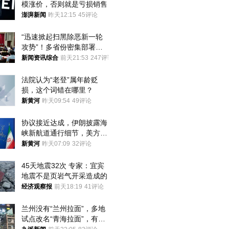
模涨价，否则就是亏损销售
澎湃新闻
昨天12:15
45评论
“迅速掀起扫黑除恶新一轮
攻势”！多省份密集部署，
公布举报方式
新闻资讯综合
前天21:53
247评论
法院认为“老登”属年龄贬
损，这个词错在哪里？
新黄河
昨天09:54
49评论
协议接近达成，伊朗披露海
峡新航道通行细节，美方再
提“倒计时”
新黄河
昨天07:09
32评论
45天地震32次 专家：宜宾
地震不是页岩气开采造成的
经济观察报
前天18:19
41评论
兰州没有“兰州拉面”，多地
试点改名“青海拉面”，有商