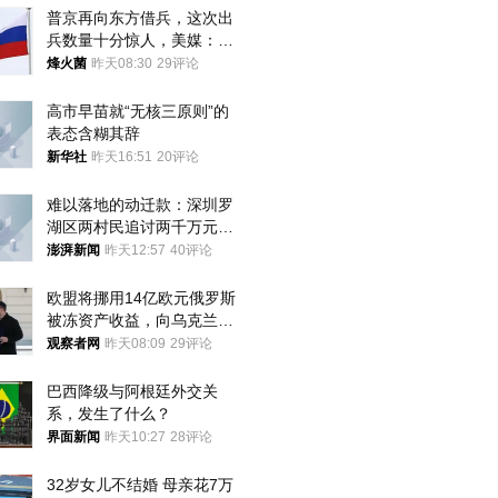
普京再向东方借兵，这次出
兵数量十分惊人，美媒：俄
朝要动真格？
烽火菌
昨天08:30
29评论
高市早苗就“无核三原则”的
表态含糊其辞
新华社
昨天16:51
20评论
难以落地的动迁款：深圳罗
湖区两村民追讨两千万元动
迁款八年未果
澎湃新闻
昨天12:57
40评论
欧盟将挪用14亿欧元俄罗斯
被冻资产收益，向乌克兰提
供援助
观察者网
昨天08:09
29评论
巴西降级与阿根廷外交关
系，发生了什么？
界面新闻
昨天10:27
28评论
32岁女儿不结婚 母亲花7万