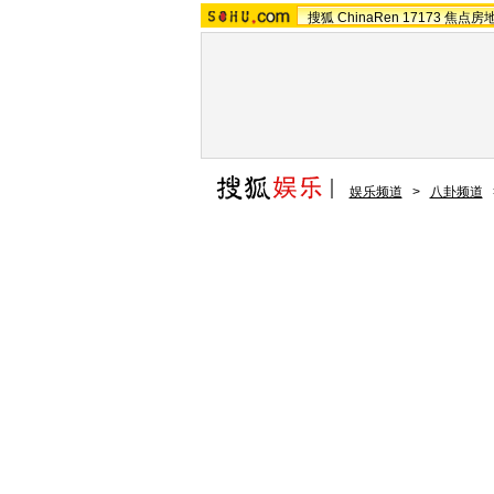
搜狐
ChinaRen
17173
焦点房
娱乐频道
>
八卦频道