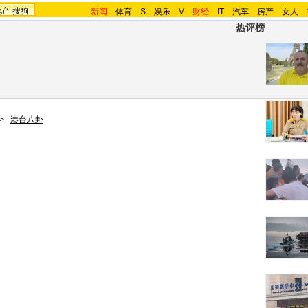
地产
搜狗
新闻
-
体育
-
S
-
娱乐
-
V
-
财经
-
IT
-
汽车
-
房产
-
女人
-
热评榜
>
港台八卦