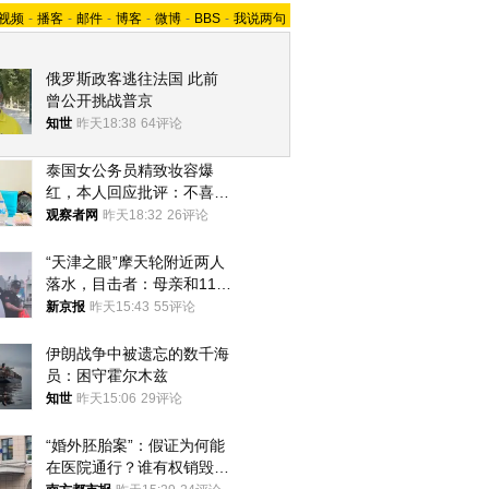
视频
-
播客
-
邮件
-
博客
-
微博
-
BBS
-
我说两句
俄罗斯政客逃往法国 此前
曾公开挑战普京
知世
昨天18:38
64评论
泰国女公务员精致妆容爆
红，本人回应批评：不喜欢
就别看
观察者网
昨天18:32
26评论
“天津之眼”摩天轮附近两人
落水，目击者：母亲和11岁
儿子先后被打捞上岸
新京报
昨天15:43
55评论
伊朗战争中被遗忘的数千海
员：困守霍尔木兹
知世
昨天15:06
29评论
“婚外胚胎案”：假证为何能
在医院通行？谁有权销毁胚