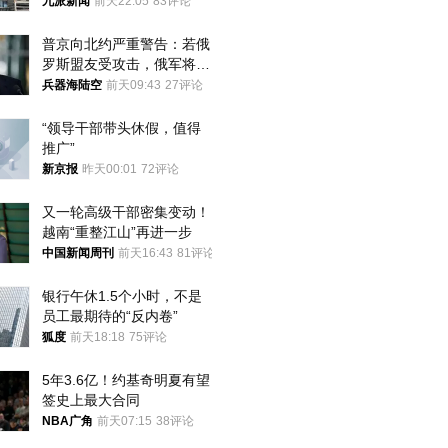
家改名已两年
九派新闻
前天22:05
83评论
普京向北约严重警告：若俄
罗斯盟友受攻击，俄军将动
用核武器保护
兵器海陆空
前天09:43
27评论
“领导干部带头休假，值得
推广”
新京报
昨天00:01
72评论
又一轮高级干部密集变动！
越南“重整江山”再进一步
中国新闻周刊
前天16:43
81评论
银行午休1.5个小时，不是
员工最期待的“反内卷”
狐度
前天18:18
75评论
5年3.6亿！约基奇明夏有望
签史上最大合同
NBA广角
前天07:15
38评论