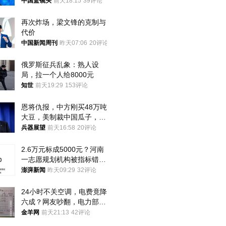
普森
中国篮镜头
前天18:15
39评论
再次炸场，梁文锋的克制与
代价
中国新闻周刊
昨天07:06
20评论
俄罗斯征兵乱象：熟人设
局，拉一个人给8000元
知世
前天19:29
153评论
恩将仇报，中方刚买48万吨
大豆，美制裁中国瓜子，布
林肯措辞变了
兵器展望
前天16:58
20评论
2.6万元标成5000元？河南
一志愿规划机构被指标错学
费致考生复读
澎湃新闻
昨天09:29
32评论
24小时不关空调，电费竟降
六成？网友吵翻，电力部门
回应→
金羊网
前天21:13
42评论