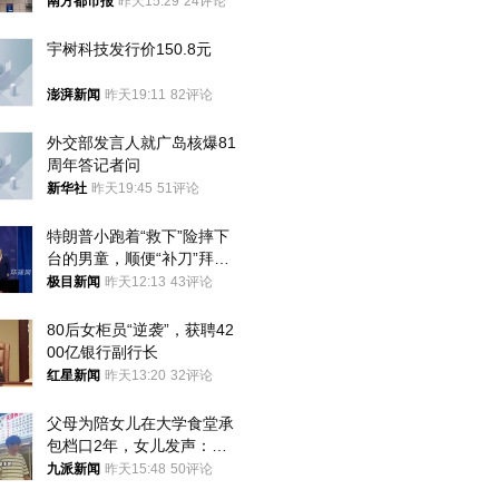
胎？
南方都市报
昨天15:29
24评论
宇树科技发行价150.8元
澎湃新闻
昨天19:11
82评论
外交部发言人就广岛核爆81
周年答记者问
新华社
昨天19:45
51评论
特朗普小跑着“救下”险摔下
台的男童，顺便“补刀”拜
登：“我可不想他像拜登一
极目新闻
昨天12:13
43评论
样摔下来”
80后女柜员“逆袭”，获聘42
00亿银行副行长
红星新闻
昨天13:20
32评论
父母为陪女儿在大学食堂承
包档口2年，女儿发声：初
衷是为了陪伴，毕业后将不
九派新闻
昨天15:48
50评论
再营业