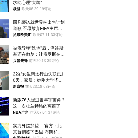
求助心理“大咖”
极昼
昨天08:29
19评论
因凡蒂诺就世界杯出售计划
道歉 不愿放弃FIFA主席职
位
足坛欧美汇
昨天07:11
33评论
被俄导弹“洗地”后，泽连斯
基还在做梦：让俄罗斯在冬
季前求和？
兵器先锋
前天20:13
39评论
22岁女生南太行山失联已1
0天，家属：她刚大学毕业
想到山里旅行
新京报
前天23:18
63评论
新版76人强过当年宇宙勇？
这一次杜兰特错的离谱了
NBA广角
昨天07:04
37评论
实力外援加盟！ 官方：北
京首钢签下巴里·布朗和桑