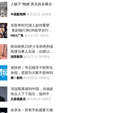
人贩子“梅姨”真实姓名曝光
中国新闻网
前天23:31
62评论
东契奇时代湖人如何重塑
 复刻独行侠OR改学步行
者？
NBA广角
前天13:23
38评论
抢劫刺死19岁少女的死刑改
死缓当事人自述：出狱11年
间始终刻意躲避被害人家属
澎湃新闻
前天21:22
197评论
壹快评｜号召领导干部带头
休假，是因为大家不想休吗
第一财经
昨天09:32
199评论
泽连斯基谈到中国，当场就
给众人下了指示，他对中国
和中乌关系，显然又有了新
兵器观察员
前天09:15
34评论
的想法
余承东：所有手机都要大规