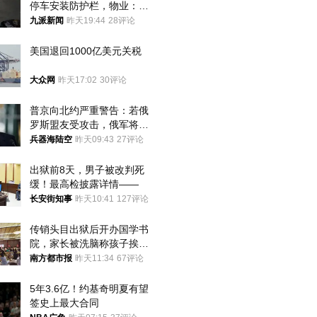
停车安装防护栏，物业：不
建议装护栏，也会影响自身
九派新闻
昨天19:44
28评论
停车
美国退回1000亿美元关税
大众网
昨天17:02
30评论
普京向北约严重警告：若俄
罗斯盟友受攻击，俄军将动
用核武器保护
兵器海陆空
昨天09:43
27评论
出狱前8天，男子被改判死
缓！最高检披露详情——
长安街知事
昨天10:41
127评论
传销头目出狱后开办国学书
院，家长被洗脑称孩子挨打
才有效果
南方都市报
昨天11:34
67评论
5年3.6亿！约基奇明夏有望
签史上最大合同