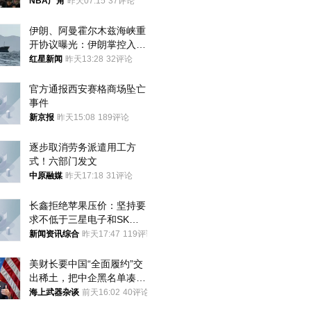
NBA广角
昨天07:15
37评论
伊朗、阿曼霍尔木兹海峡重
开协议曝光：伊朗掌控入湾
航道，与阿曼平分“服务费”
红星新闻
昨天13:28
32评论
官方通报西安赛格商场坠亡
事件
新京报
昨天15:08
189评论
逐步取消劳务派遣用工方
式！六部门发文
中原融媒
昨天17:18
31评论
长鑫拒绝苹果压价：坚持要
求不低于三星电子和SK海
力士
新闻资讯综合
昨天17:47
119评论
美财长要中国“全面履约”交
出稀土，把中企黑名单凑到
187家，中方做最坏打算
海上武器杂谈
前天16:02
40评论