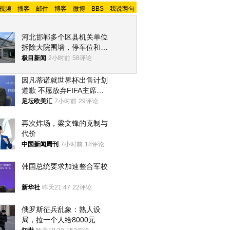
视频
-
播客
-
邮件
-
博客
-
微博
-
BBS
-
我说两句
河北邯郸多个区县机关单位
拆除大院围墙，停车位和厕
所免费开放，当地多部门回
极目新闻
2小时前
58评论
应
因凡蒂诺就世界杯出售计划
道歉 不愿放弃FIFA主席职
位
足坛欧美汇
7小时前
29评论
再次炸场，梁文锋的克制与
代价
中国新闻周刊
7小时前
18评论
韩国总统要求加速整合军校
新华社
昨天21:47
22评论
俄罗斯征兵乱象：熟人设
局，拉一个人给8000元