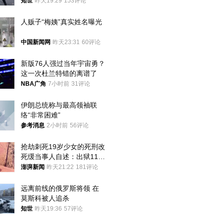
知世
昨天19:29
153评论
人贩子“梅姨”真实姓名曝光
中国新闻网
昨天23:31
60评论
新版76人强过当年宇宙勇？
这一次杜兰特错的离谱了
NBA广角
7小时前
31评论
伊朗总统称与最高领袖联
络“非常困难”
参考消息
2小时前
56评论
抢劫刺死19岁少女的死刑改
死缓当事人自述：出狱11年
间始终刻意躲避被害人家属
澎湃新闻
昨天21:22
181评论
远离前线的俄罗斯将领 在
莫斯科被人追杀
知世
昨天19:36
57评论