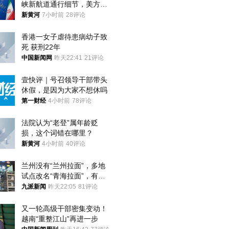
峡新航道通行细节，美方再
提“倒计时”
新黄河
7小时前
28评论
香港一女子虐待患病幼子致
死 获刑22年
中国新闻网
昨天22:41
21评论
壹快评｜号召领导干部带头
休假，是因为大家不想休吗
第一财经
4小时前
78评论
法院认为“老登”属年龄贬
损，这个词错在哪里？
新黄河
4小时前
40评论
兰州没有“兰州拉面”，多地
试点改名“青海拉面”，有商
家改名已两年
九派新闻
昨天22:05
81评论
又一轮高级干部密集变动！
越南“重整江山”再进一步