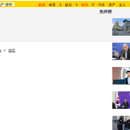
地产
搜狗
新闻
-
体育
-
S
-
娱乐
-
V
-
财经
-
IT
-
汽车
-
房产
-
女人
-
热评榜
a
>
综艺