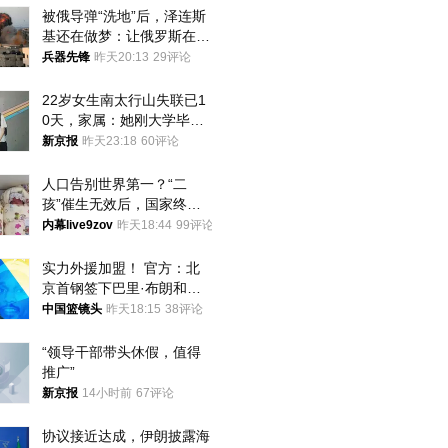
被俄导弹“洗地”后，泽连斯
基还在做梦：让俄罗斯在冬
季前求和？
兵器先锋
昨天20:13
29评论
22岁女生南太行山失联已1
0天，家属：她刚大学毕业
想到山里旅行
新京报
昨天23:18
60评论
人口告别世界第一？“二
孩”催生无效后，国家终于
向住房出手了！
内幕live9zov
昨天18:44
99评论
实力外援加盟！ 官方：北
京首钢签下巴里·布朗和桑
普森
中国篮镜头
昨天18:15
38评论
“领导干部带头休假，值得
推广”
新京报
14小时前
67评论
协议接近达成，伊朗披露海