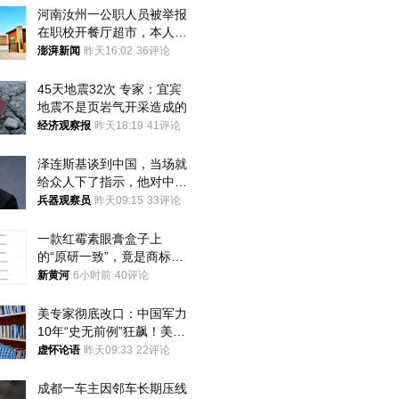
河南汝州一公职人员被举报
在职校开餐厅超市，本人回
应称“是给别人帮忙”
澎湃新闻
昨天16:02
36评论
45天地震32次 专家：宜宾
地震不是页岩气开采造成的
经济观察报
昨天18:19
41评论
泽连斯基谈到中国，当场就
给众人下了指示，他对中国
和中乌关系，显然又有了新
兵器观察员
昨天09:15
33评论
的想法
一款红霉素眼膏盒子上
的“原研一致”，竟是商标！
律师：极易误导消费者；网
新黄河
6小时前
40评论
友：药企不应打擦边球
美专家彻底改口：中国军力
10年“史无前例”狂飙！美军
真慌了
虚怀论语
昨天09:33
22评论
成都一车主因邻车长期压线