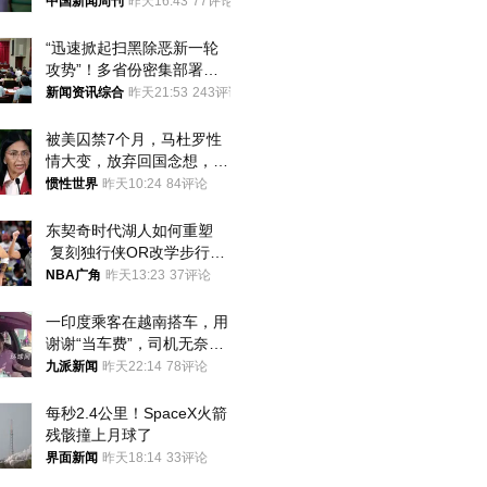
中国新闻周刊
昨天16:43
77评论
“迅速掀起扫黑除恶新一轮
攻势”！多省份密集部署，
公布举报方式
新闻资讯综合
昨天21:53
243评论
被美囚禁7个月，马杜罗性
情大变，放弃回国念想，最
后嘱托已公开
惯性世界
昨天10:24
84评论
东契奇时代湖人如何重塑
 复刻独行侠OR改学步行
者？
NBA广角
昨天13:23
37评论
一印度乘客在越南搭车，用
谢谢“当车费”，司机无奈发
笑；印度网友：不代表印度
九派新闻
昨天22:14
78评论
人
每秒2.4公里！SpaceX火箭
残骸撞上月球了
界面新闻
昨天18:14
33评论