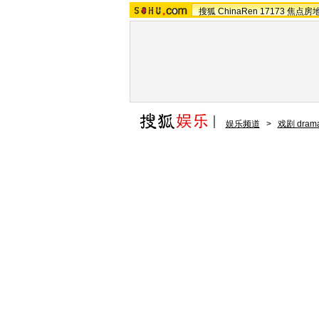
搜狐
ChinaRen
17173
焦点房
娱乐频道
>
戏剧 dram