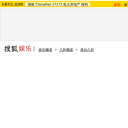
搜狐
ChinaRen
17173
焦点房地产
搜狗
新闻
-
体
娱乐频道
>
八卦频道
>
港台八卦