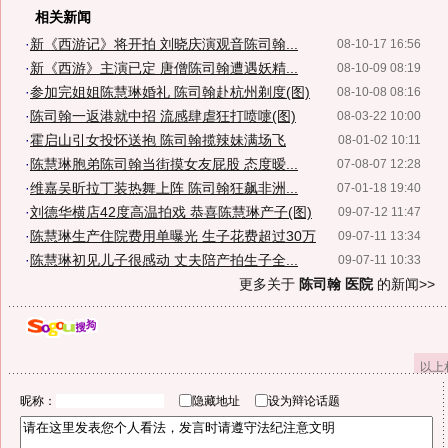
相关新闻
·
新《西游记》将开拍 刘晓庆演观音陈司翰...
08-10-17 16:56
·
新《西游》主演已定 唐僧陈司翰遭遇妖精...
08-10-09 08:19
·
参加完姐姐陈慧琳婚礼 陈司翰赴杭州剃度(图)
08-10-08 08:16
·
陈司翰一返港就中招 流感肆虐狂打喷嚏(图)
08-03-22 10:00
·
霍启山引女投怀送抱 陈司翰揽辣妹满场飞
08-01-02 10:11
·
陈慧琳胞弟陈司翰当街摸女友屁股 态度暧...
07-08-07 12:28
·
维嘉吴昕拉丁装热舞上阵 陈司翰狂飙非洲...
07-01-18 19:40
·
刘德华横店42度高温拍戏 恭喜陈慧琳产子(图)
09-07-12 11:47
·
陈慧琳生产住院费用单曝光 生子花费超过30万
09-07-11 13:34
·
陈慧琳初见儿子很感动 丈夫陪产拍生子全...
09-07-11 10:33
更多关于
陈司翰 医院
的新闻>>
以上
昵称：
隐藏地址
设为辩论话题