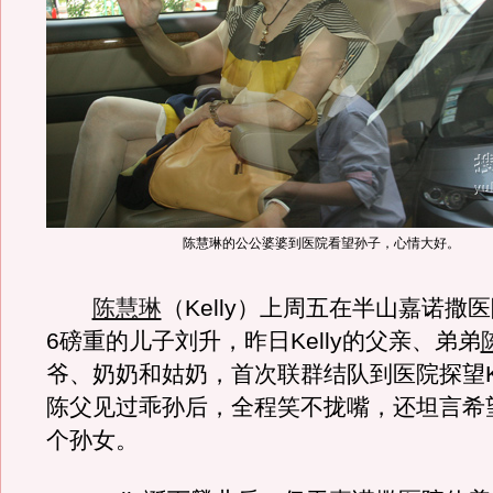
陈慧琳的公公婆婆到医院看望孙子，心情大好。
陈慧琳
（Kelly）上周五在半山嘉诺撒
6磅重的儿子刘升，昨日Kelly的父亲、弟弟
爷、奶奶和姑奶，首次联群结队到医院探望Kel
陈父见过乖孙后，全程笑不拢嘴，还坦言希
个孙女。