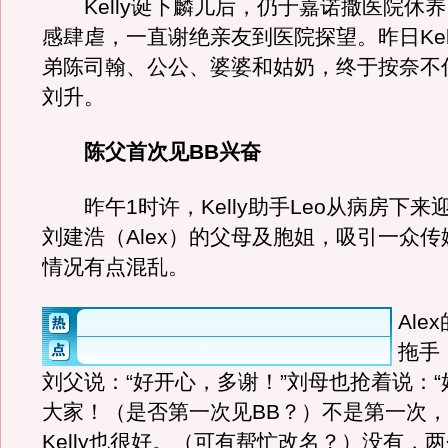
Kelly诞下麟儿后，仍于嘉诺撒医院休
感肆虐，一直谢绝亲友到医院探望。昨日Kel
弟陈司翰、公公、婆婆和姑奶，终于按奈不
刘升。
陈父首次见BB兴奋
昨午1时许，Kelly助手Leo从病房下来迎接
刘建浩（Alex）的父母及胞姐，吸引一众
情况有点混乱。
Ale
拖手
刘父说：“好开心，多谢！”刘母也抢着说：
大家！（是否第一次见BB？）不是第一次
Kelly也很好。（可有帮忙改名？）没有，