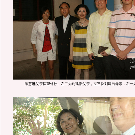
陈慧琳父亲探望外孙，左二为刘建浩父亲，左三位刘建浩母亲，右一