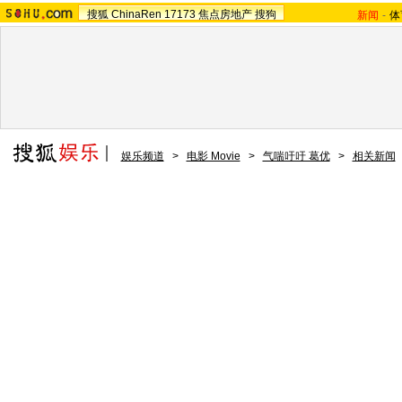
搜狐
ChinaRen
17173
焦点房地产
搜狗
新闻
-
体
娱乐频道
>
电影 Movie
>
气喘吁吁 葛优
>
相关新闻