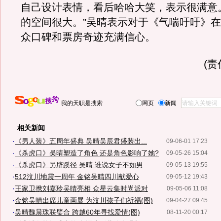
自己设计表情，看后哈哈大笑，表示很满意
的空间很大。”吴晴表示对于《气喘吁吁》
众口碑和票房奇迹充满信心。
(
我的天职是搜索
网页
新闻
相关新闻
·
《男人装》五周年盛典 吴晴吴辰君盛装出...
09-06-01 17:23
·
《杀虎口》吴晴塑造了角色 还是角色影响了她?
09-05-26 15:04
·
《杀虎口》另辟蹊径 吴晴:谁说女子不如男
09-05-13 19:55
·
512汶川地震一周年 金铭吴晴四川献爱心
09-05-12 19:43
·
王家卫携刘嘉玲吴晴亮相 众星云集时尚派对
09-05-06 11:08
·
金铭吴晴出席儿童画展 为汶川孩子们祈福(图)
09-04-27 09:45
·
吴晴魏晨珠联璧合 跨越60年寻找爱情(图)
08-11-20 00:17