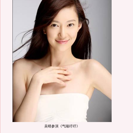
吴晴参演《气喘吁吁》