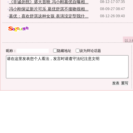
·
《非诚勿扰》盛大首映 冯小刚葛优自曝相...
08-12-17 07:35
·
冯小刚保证新片可乐 葛优舒淇不接吻很相...
08-09-27 08:47
·
葛优：喜欢舒淇这种女孩 表演没定型我什...
08-12-26 09:40
以上
昵称：
隐藏地址
设为辩论话题