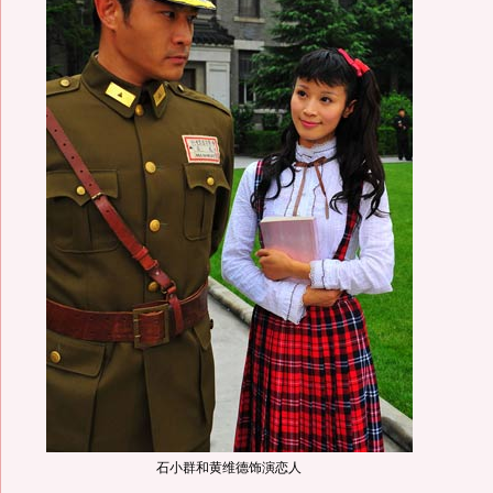
石小群和黄维德饰演恋人