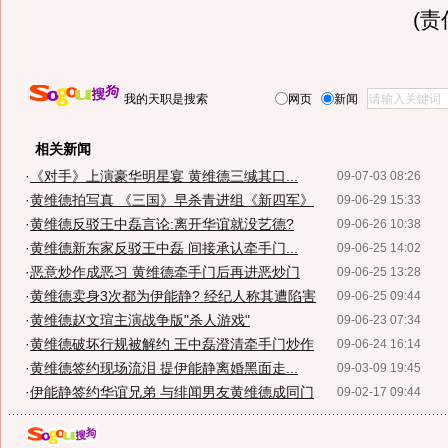
(
我的天职是搜索
网页
新闻
相关新闻
·
《对手》上演豪华明星宴 黄维德三缄其口...
09-07-03 08:26
·
黄维德拍写真 《三国》早杀青进组《新四军》
09-06-29 15:33
·
黄维德反驳王中磊言论:离开华谊就没艺德?
09-06-26 10:38
·
黄维德新东家反驳王中磊 间接承认牵手门...
09-06-25 14:02
·
恶意炒作成恶习 黄维德牵手门后再进恶炒门
09-06-25 13:28
·
黄维德卖身3次都为伊能静? 经纪人称其遭陷害
09-06-25 09:44
·
黄维德赵文瑄主演战争版"杀人游戏"
09-06-23 07:34
·
黄维德破坏行规被解约 王中磊澄清牵手门炒作
09-06-24 16:14
·
黄维德签约现场流泪 提伊能静离婚黑面走...
09-03-09 19:45
·
伊能静签约华谊兄弟 与绯闻男友黄维德成同门
09-02-17 09:44