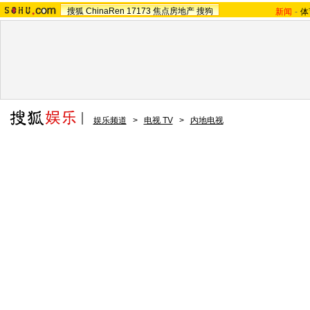
搜狐
ChinaRen
17173
焦点房地产
搜狗
新闻
-
体
娱乐频道
>
电视 TV
>
内地电视