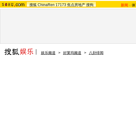
搜狐
ChinaRen
17173
焦点房地产
搜狗
新闻
-
体
娱乐频道
>
好莱坞频道
>
八卦绯闻