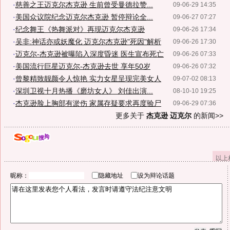
·
慈善之王迈克尔杰克逊 生前曾受曼德拉赞...
09-06-29 14:35
·
美国众议院纪念迈克尔杰克逊 暂停辩论全...
09-06-27 07:27
·
纪念舞王《热舞派对》再现迈克尔杰克逊
09-06-26 17:34
·
吴非:神话亦或妖魔化 迈克尔杰克逊"死因"解析
09-06-26 17:30
·
迈克尔-杰克逊被曝陷入深度昏迷 医生宣布死亡
09-06-26 07:33
·
美国流行巨星迈克尔-杰克逊去世 享年50岁
09-06-26 07:32
·
曾黎精致靓颜令人惊艳 实力女星呈现完美女人
09-07-02 08:13
·
深圳卫视十月热播《磨坊女人》 刘佳出演...
08-10-10 19:25
·
杰克逊脸上胸部有淤伤 家属存疑要求再度验尸
09-06-29 07:36
更多关于
杰克逊 迈克尔
的新闻>>
以上
昵称：
隐藏地址
设为辩论话题