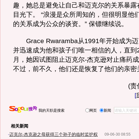
趣，她总是避免让自己和迈克尔的关系暴露
目光下。 “浪漫是众所周知的，但很明显他
的关系成为公众的谈资。” 保镖继续说。
Grace Rwaramba从1991年开始成
并迅速成为他和孩子们唯一相信的人，直到20
月，她因试图阻止迈克尔-杰克逊对止痛药
不过，前不久，他们还是恢复了他们的亲密
(
[
我的天职是搜索
网页
新闻
相关新闻
·
迈克尔-杰克逊之母获得三个孙子的临时监护权
09-06-30 08:55